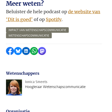
Meer weten?
Beluister de hele podcast op
de website van
‘Dit is goed’
of op
Spotify
.
IMPACT VAN WETENSCHAPSCOMMUNICATIE
WETENSCHAPSCOMMUNICATIE
Delen op Facebook
Delen via Bluesky
Delen op LinkedIn
Delen via WhatsApp
Delen via Mastodon
Wetenschappers
Ionica Smeets
Hoogleraar Wetenschapscommunicatie
Organisatie