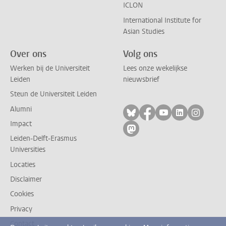
ICLON
International Institute for
Asian Studies
Over ons
Volg ons
Werken bij de Universiteit
Lees onze wekelijkse
Leiden
nieuwsbrief
Steun de Universiteit Leiden
Alumni
Volg ons op bluesky
Volg ons op facebo
Volg ons op yo
Volg ons op
Volg on
Impact
Volg ons op mastodon
Leiden-Delft-Erasmus
Universities
Locaties
Disclaimer
Cookies
Privacy
Contact