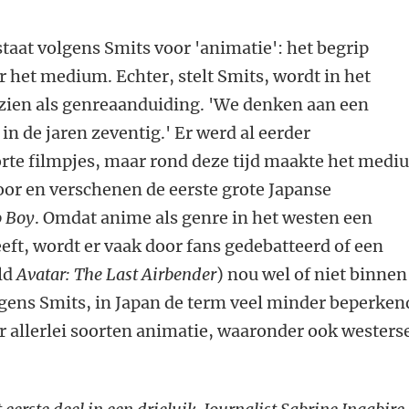
taat volgens Smits voor 'animatie': het begrip
r het medium. Echter, stelt Smits, wordt in het
zien als genreaanduiding. 'We denken aan een
t in de jaren zeventig.' Er werd al eerder
te filmpjes, maar rond deze tijd maakte het medi
oor en verschenen de eerste grote Japanse
o Boy
. Omdat anime als genre in het westen een
heeft, wordt er vaak door fans gedebatteerd of een
ld
Avatar: The Last Airbender
) nou wel of niet binnen
volgens Smits, in Japan de term veel minder beperken
or allerlei soorten animatie, waaronder ook westers