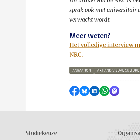
Dit artikel van de NRC is het
sprak ook met universitair
verwacht wordt.
Meer weten?
Het volledige interview me
NRC.
ANIMATION
ART AND VISUAL CULTURE
Delen op Facebook
Delen via Bluesky
Delen op LinkedI
Delen via Wh
Delen via
Studiekeuze
Organisa