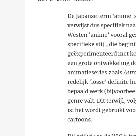
De Japanse term 'anime' s
verwijst dus specifiek naa
Westen 'anime' vooral ge
specifieke stijl, die begin
geëxperimenteerd met kor
een grote ontwikkeling d
animatieseries zoals
Astr
redelijk 'losse' definite 
bepaald werk (bijvoorbee
genre valt. Dit terwijl, 
is: het wordt gebruikt vo
cartoons.