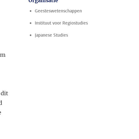
Organisatie
Geesteswetenschappen
Instituut voor Regiostudies
Japanese Studies
um
 dit
d
e