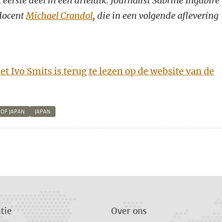
 eerste deel in een drieluik. Journalist Sabrine Ingabire
 docent
Michael Crandol
, die in een volgende aflevering
t Ivo Smits is terug te lezen op de website van de
 OF JAPAN
JAPAN
n
atsApp
 Mastodon
tie
Over ons