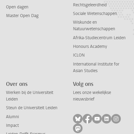
Rechtsgeleerdheid
Open dagen
Sociale Wetenschappen
Master Open Dag
Wiskunde en
Natuurwetenschappen
Afrika-Studiecentrum Leiden
Honours Academy
ICLON
International Institute for
Asian Studies
Over ons
Volg ons
Werken bij de Universiteit
Lees onze wekelijkse
Leiden
nieuwsbrief
Steun de Universiteit Leiden
Alumni
Volg ons op bluesky
Volg ons op facebo
Volg ons op yo
Volg ons op
Volg on
Impact
Volg ons op mastodon