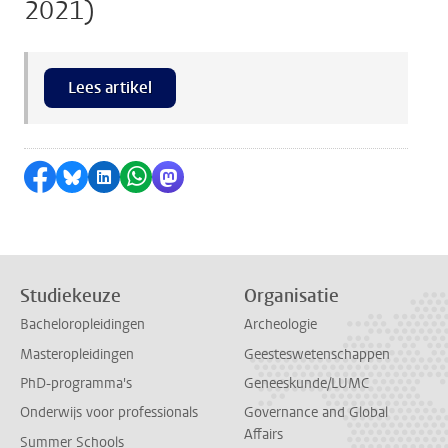
2021)
Lees artikel
Delen op Facebook
Delen via Bluesky
Delen op LinkedIn
Delen via WhatsApp
Delen via Mastodon
Studiekeuze
Organisatie
Bacheloropleidingen
Archeologie
Masteropleidingen
Geesteswetenschappen
PhD-programma's
Geneeskunde/LUMC
Onderwijs voor professionals
Governance and Global
Affairs
Summer Schools