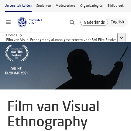
Ga naar hoofdinhoud
Universiteit Leiden
Studenten
Medewerkers
Organisatiegids
Bibliotheek
Menu
Home
...
toon al
Film van Visual Ethnography alumna geselecteerd voor RAI Film Festival
Film van Visual
Ethnography