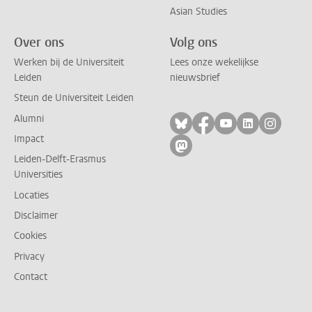
Asian Studies
Over ons
Volg ons
Werken bij de Universiteit
Lees onze wekelijkse
Leiden
nieuwsbrief
Steun de Universiteit Leiden
Alumni
Volg ons op bluesky
Volg ons op facebo
Volg ons op yo
Volg ons op
Volg on
Impact
Volg ons op mastodon
Leiden-Delft-Erasmus
Universities
Locaties
Disclaimer
Cookies
Privacy
Contact