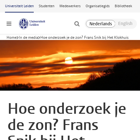
Ga naar hoofdinhoud
Universiteit Leiden
Studenten
Medewerkers
Organisatiegids
Bibliotheek
Menu
Home
In de media
Hoe onderzoek je de zon? Frans Snik bij Het Klokhuis
Hoe onderzoek je
de zon? Frans