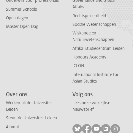
Onderwijs voor professionals
Governance and Global
Affairs
Summer Schools
Rechtsgeleerdheid
Open dagen
Sociale Wetenschappen
Master Open Dag
Wiskunde en
Natuurwetenschappen
Afrika-Studiecentrum Leiden
Honours Academy
ICLON
International Institute for
Asian Studies
Over ons
Volg ons
Werken bij de Universiteit
Lees onze wekelijkse
Leiden
nieuwsbrief
Steun de Universiteit Leiden
Alumni
Volg ons op bluesky
Volg ons op facebo
Volg ons op yo
Volg ons op
Volg on