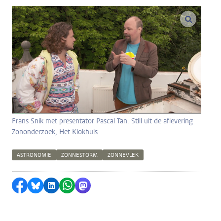
vergroo
Frans Snik met presentator Pascal Tan. Still uit de aflevering
Zononderzoek, Het Klokhuis
ASTRONOMIE
ZONNESTORM
ZONNEVLEK
Delen op Facebook
Delen via Bluesky
Delen op LinkedIn
Delen via WhatsApp
Delen via Mastodon