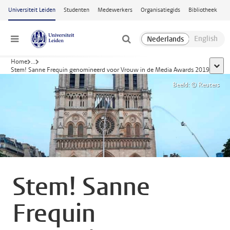
Ga naar hoofdinhoud
Universiteit Leiden
Studenten
Medewerkers
Organisatiegids
Bibliotheek
Menu
Home
...
toon 
Stem! Sanne Frequin genomineerd voor Vrouw in de Media Awards 2019
Beeld: © Reuters
Stem! Sanne
Frequin