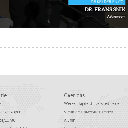
n
atsApp
 Mastodon
tie
Over ons
e
Werken bij de Universiteit Leiden
tenschappen
Steun de Universiteit Leiden
de/LUMC
Alumni