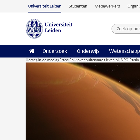
Ga naar hoofdinhoud
Universiteit Leiden
Studenten
Medewerkers
Organi
Zoek op on
Zoekterm
Onderzoek
Onderwijs
Wetenschapp
Home
In de media
Frans Snik over buitenaards leven bij NPO Radio