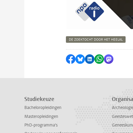
DE ZOEKTOCHT DOOR HET HEELAL
Delen op Facebook
Delen via Bluesky
Delen op LinkedI
Delen via Wh
Delen via
Studiekeuze
Organisa
Bacheloropleidingen
Archeologi
Masteropleidingen
Geesteswe
PhD-programma's
Geneeskun