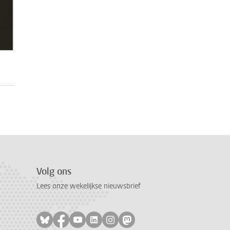
Volg ons
Lees onze wekelijkse nieuwsbrief
Volg ons op bluesky
Volg ons op facebook
Volg ons op youtube
Volg ons op linkedin
Volg ons op instagram
Volg ons op mastodon