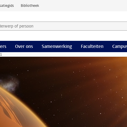
satiegids
Bibliotheek
derwerp of persoon en selecteer categorie
ers
Over ons
Samenwerking
Faculteiten
Campus
 1