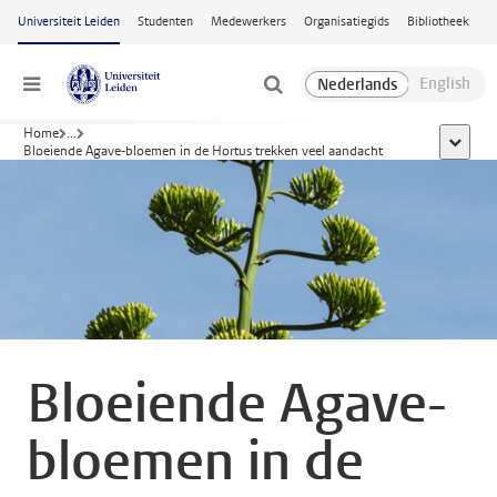
Ga naar hoofdinhoud
Universiteit Leiden
Studenten
Medewerkers
Organisatiegids
Bibliotheek
Menu
Home
...
toon all
Bloeiende Agave-bloemen in de Hortus trekken veel aandacht
Bloeiende Agave-
bloemen in de