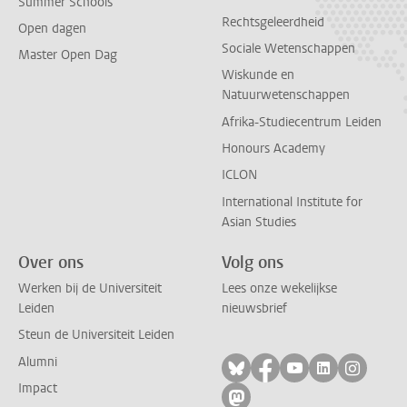
Summer Schools
Rechtsgeleerdheid
Open dagen
Sociale Wetenschappen
Master Open Dag
Wiskunde en
Natuurwetenschappen
Afrika-Studiecentrum Leiden
Honours Academy
ICLON
International Institute for
Asian Studies
Over ons
Volg ons
Werken bij de Universiteit
Lees onze wekelijkse
Leiden
nieuwsbrief
Steun de Universiteit Leiden
Alumni
Volg ons op bluesky
Volg ons op facebo
Volg ons op yo
Volg ons op
Volg on
Impact
Volg ons op mastodon