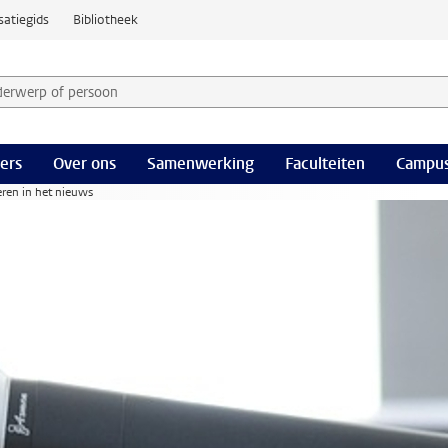
satiegids
Bibliotheek
derwerp of persoon en selecteer categorie
ers
Over ons
Samenwerking
Faculteiten
Campus
ren in het nieuws