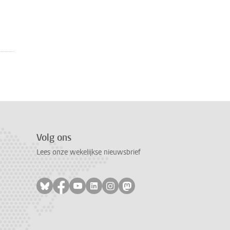
Volg ons
Lees onze wekelijkse nieuwsbrief
Volg ons op bluesky
Volg ons op facebook
Volg ons op youtube
Volg ons op linkedin
Volg ons op instagram
Volg ons op mastodon