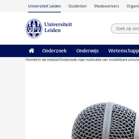
Ga naar hoofdinhoud
Universiteit Leiden
Studenten
Medewerkers
Organi
Zoek op on
Zoekterm
Onderzoek
Onderwijs
Wetenschapp
Home
In de media
Onderzoek naar motivatie van middelbare scholie