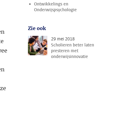
Ontwikkelings en
Onderwijspsychologie
Zie ook
en
29 mei 2018
te
Scholieren beter laten
wee
presteren met
onderwijsinnovatie
en
eze