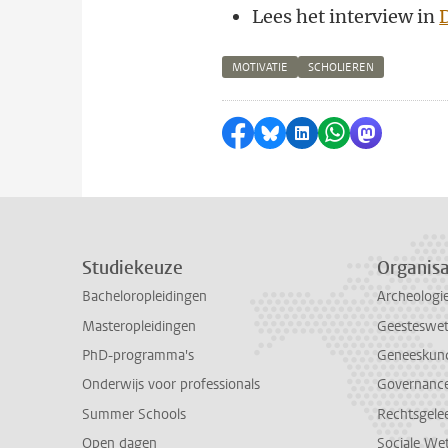
Lees het interview in
MOTIVATIE
SCHOLIEREN
Delen op Facebook
Delen via Bluesky
Delen op LinkedI
Delen via Wh
Delen via
Studiekeuze
Organisa
Bacheloropleidingen
Archeologi
Masteropleidingen
Geesteswe
PhD-programma's
Geneeskun
Onderwijs voor professionals
Governance 
Summer Schools
Rechtsgele
Open dagen
Sociale We