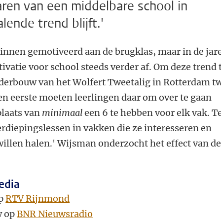
jaren van een middelbare school in
ende trend blijft.'
innen gemotiveerd aan de brugklas, maar in de jar
vatie voor school steeds verder af. Om deze trend 
nderbouw van het Wolfert Tweetalig in Rotterdam t
 eerste moeten leerlingen daar om over te gaan
plaats van
minimaal
een 6 te hebben voor elk vak. T
erdiepingslessen in vakken die ze interesseren en
willen halen.' Wijsman onderzocht het effect van d
edia
op
RTV Rijnmond
w op
BNR Nieuwsradio