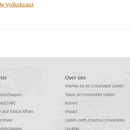
De Volkskrant
n
atsApp
 Mastodon
tie
Over ons
e
Werken bij de Universiteit Leiden
tenschappen
Steun de Universiteit Leiden
de/LUMC
Alumni
and Global Affairs
Impact
erdheid
Leiden-Delft-Erasmus Universities
tenschappen
Locaties