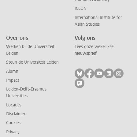
ICLON
International Institute for
Asian Studies
Over ons
Volg ons
Werken bij de Universiteit
Lees onze wekelijkse
Leiden
nieuwsbrief
Steun de Universiteit Leiden
Alumni
Volg ons op bluesky
Volg ons op facebo
Volg ons op yo
Volg ons op
Volg on
Impact
Volg ons op mastodon
Leiden-Delft-Erasmus
Universities
Locaties
Disclaimer
Cookies
Privacy