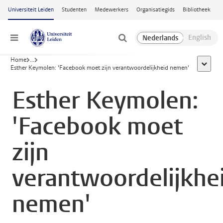
Ga naar hoofdinhoud
Universiteit Leiden
Studenten
Medewerkers
Organisatiegids
Bibliotheek
Menu
Home
...
toon all
Esther Keymolen: 'Facebook moet zijn verantwoordelijkheid nemen'
Esther Keymolen:
'Facebook moet
zijn
verantwoordelijkhe
nemen'