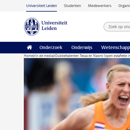
Ga naar hoofdinhoud
Universiteit Leiden
Studenten
Medewerkers
Organi
Zoek op on
Zoekterm
Onderzoek
Onderwijs
Wetenschapp
Home
In de media
Dubbeltalenten Tessa en Naomi lopen estafette i