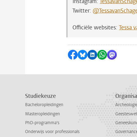
Instagram:
TessavanSchag
Twitter:
@TessavanSchag
Officiële websites:
Tessa 
Delen op Facebook
Delen via Bluesky
Delen op LinkedI
Delen via Wh
Delen via
Studiekeuze
Organisa
Bacheloropleidingen
Archeologi
Masteropleidingen
Geesteswe
PhD-programma's
Geneeskun
Onderwijs voor professionals
Governance 