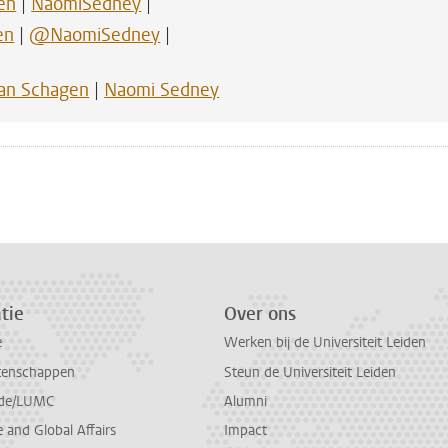
en
|
NaomiSedney
|
en
|
@NaomiSedney
|
van Schagen
|
Naomi Sedney
n
atsApp
 Mastodon
tie
Over ons
e
Werken bij de Universiteit Leiden
tenschappen
Steun de Universiteit Leiden
de/LUMC
Alumni
and Global Affairs
Impact