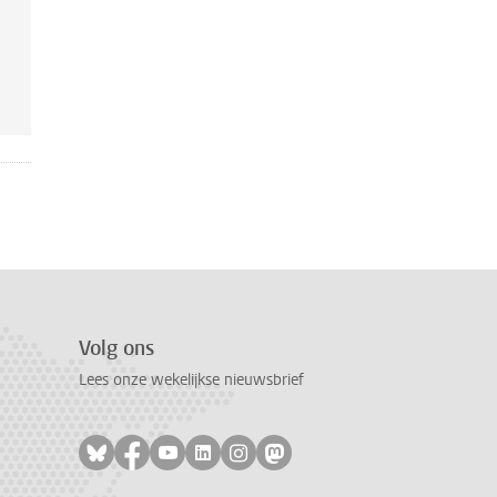
Volg ons
Lees onze wekelijkse nieuwsbrief
Volg ons op bluesky
Volg ons op facebook
Volg ons op youtube
Volg ons op linkedin
Volg ons op instagram
Volg ons op mastodon