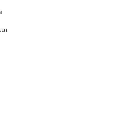
n
s
 in