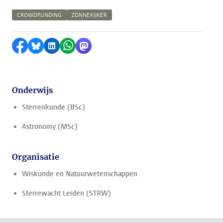
CROWDFUNDING
ZONNEKIJKER
Delen op Facebook
Delen via Bluesky
Delen op LinkedIn
Delen via WhatsApp
Delen via Mastodon
Onderwijs
Sterrenkunde (BSc)
Astronomy (MSc)
Organisatie
Wiskunde en Natuurwetenschappen
Sterrewacht Leiden (STRW)