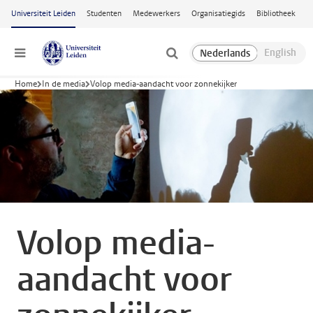
Ga naar hoofdinhoud
Universiteit Leiden
Studenten
Medewerkers
Organisatiegids
Bibliotheek
Menu
Home
In de media
Volop media-aandacht voor zonnekijker
Volop media-
aandacht voor