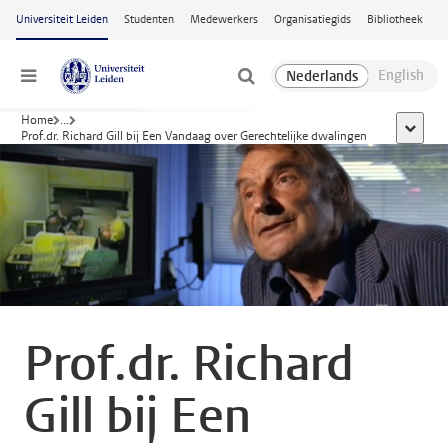
Ga naar hoofdinhoud
Universiteit Leiden
Studenten
Medewerkers
Organisatiegids
Bibliotheek
Menu
Home
...
toon all
Prof.dr. Richard Gill bij Een Vandaag over Gerechtelijke dwalingen
Prof.dr. Richard
Gill bij Een