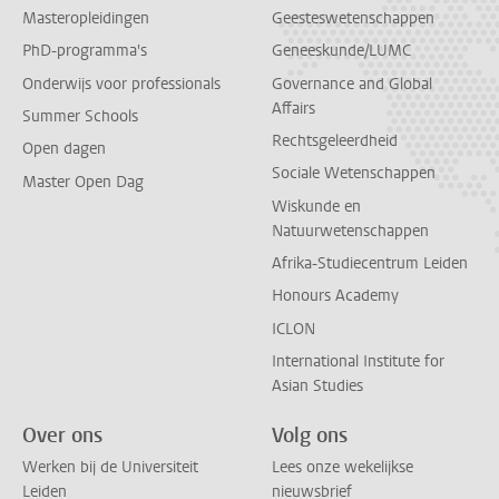
Masteropleidingen
Geesteswetenschappen
PhD-programma's
Geneeskunde/LUMC
Onderwijs voor professionals
Governance and Global
Affairs
Summer Schools
Rechtsgeleerdheid
Open dagen
Sociale Wetenschappen
Master Open Dag
Wiskunde en
Natuurwetenschappen
Afrika-Studiecentrum Leiden
Honours Academy
ICLON
International Institute for
Asian Studies
Over ons
Volg ons
Werken bij de Universiteit
Lees onze wekelijkse
Leiden
nieuwsbrief