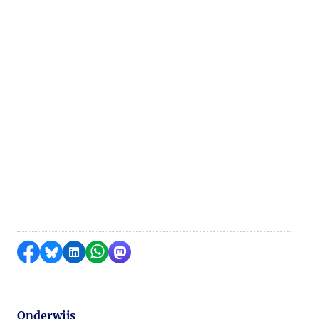
Delen op Facebook
Delen via Bluesky
Delen op LinkedIn
Delen via WhatsApp
Delen via Mastodon
Onderwijs