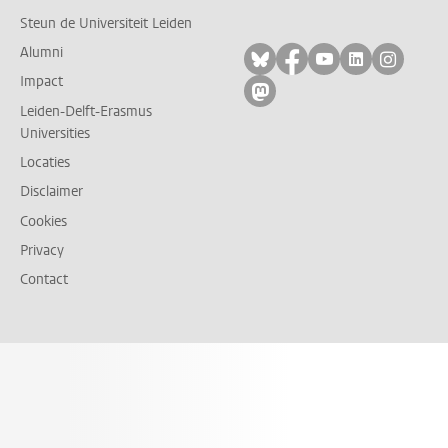
Steun de Universiteit Leiden
Alumni
Volg ons op bluesky
Volg ons op facebo
Volg ons op yo
Volg ons op
Volg on
Impact
Volg ons op mastodon
Leiden-Delft-Erasmus
Universities
Locaties
Disclaimer
Cookies
Privacy
Contact