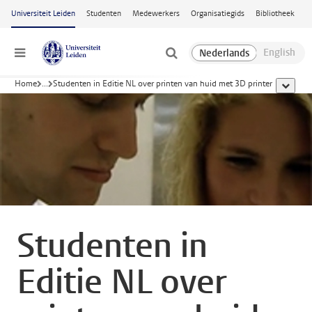
Ga naar hoofdinhoud
Universiteit Leiden
Studenten
Medewerkers
Organisatiegids
Bibliotheek
Menu
Home
...
Studenten in Editie NL over printen van huid met 3D printer
toon all
Studenten in
Editie NL over