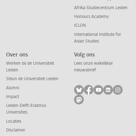
Afrika-Studiecentrum Leiden
Honours Academy
ICLON
International Institute for
Asian Studies
Over ons
Volg ons
Werken bij de Universiteit
Lees onze wekelijkse
Leiden
nieuwsbrief
Steun de Universiteit Leiden
Alumni
Volg ons op bluesky
Volg ons op facebo
Volg ons op yo
Volg ons op
Volg on
Impact
Volg ons op mastodon
Leiden-Delft-Erasmus
Universities
Locaties
Disclaimer