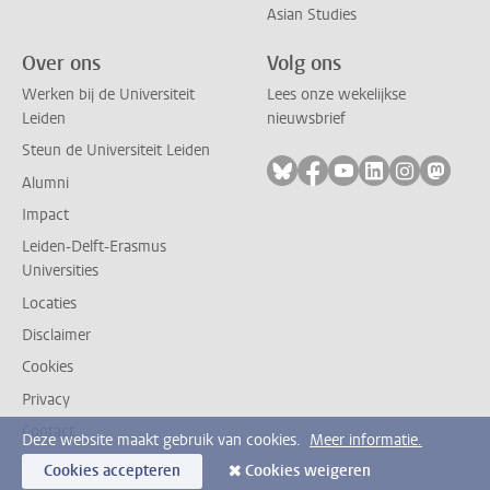
Asian Studies
Over ons
Volg ons
Werken bij de Universiteit
Lees onze wekelijkse
Leiden
nieuwsbrief
Steun de Universiteit Leiden
Volg ons op bluesky
Volg ons op facebook
Volg ons op youtub
Volg ons op li
Volg ons o
Volg 
Alumni
Impact
Leiden-Delft-Erasmus
Universities
Locaties
Disclaimer
Cookies
Privacy
Contact
Deze website maakt gebruik van cookies.
Meer informatie.
Cookies accepteren
Cookies weigeren