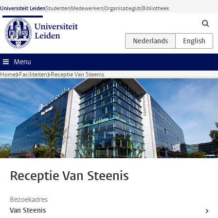
Ga naar hoofdinhoud
Universiteit Leiden
Studenten
Medewerkers
Organisatiegids
Bibliotheek
Menu
Home
Faciliteiten
Receptie Van Steenis
Receptie Van Steenis
Bezoekadres
Van Steenis