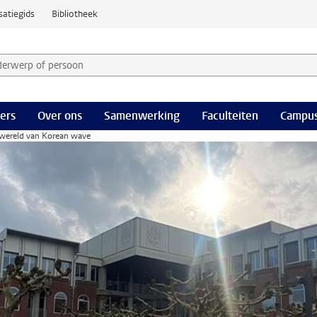
satiegids
Bibliotheek
derwerp of persoon en selecteer categorie
ers
Over ons
Samenwerking
Faculteiten
Campus
wereld van Korean wave