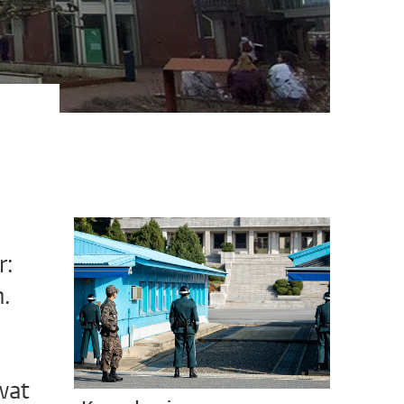
r:
.
wat