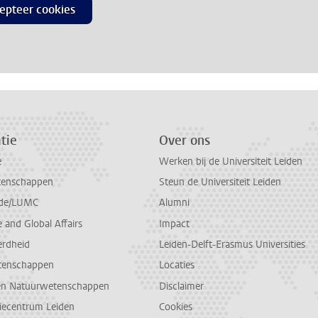
epteer cookies
tie
Over ons
e
Werken bij de Universiteit Leiden
tenschappen
Steun de Universiteit Leiden
de/LUMC
Alumni
and Global Affairs
Impact
erdheid
Leiden-Delft-Erasmus Universities
tenschappen
Locaties
en Natuurwetenschappen
Disclaimer
diecentrum Leiden
Cookies