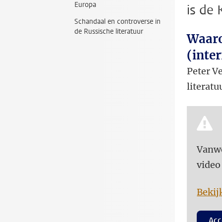
Europa
is de 
Schandaal en controverse in
de Russische literatuur
Waaro
(inte
Peter Ve
literat
Vanwe
video
Bekij
Acc