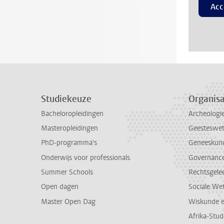
Acc
Studiekeuze
Organisa
Bacheloropleidingen
Archeologi
Masteropleidingen
Geesteswe
PhD-programma's
Geneeskun
Onderwijs voor professionals
Governance 
Summer Schools
Rechtsgele
Open dagen
Sociale We
Master Open Dag
Wiskunde 
Afrika-Stu