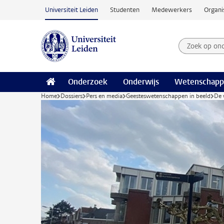
Ga naar hoofdinhoud
Universiteit Leiden
Studenten
Medewerkers
Organi
Zoek op on
Zoekterm
Onderzoek
Onderwijs
Wetenschapp
Home
Dossiers
Pers en media
Geesteswetenschappen in beeld
De 