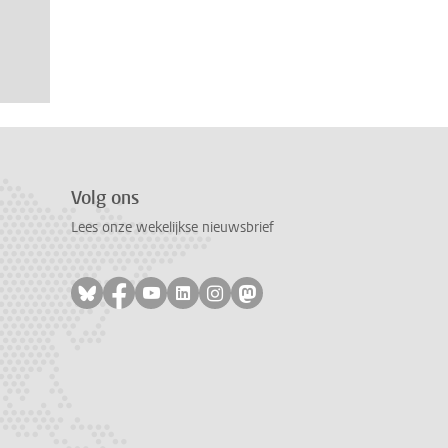
Volg ons
Lees onze wekelijkse nieuwsbrief
Volg ons op bluesky
Volg ons op facebook
Volg ons op youtube
Volg ons op linkedin
Volg ons op instagram
Volg ons op mastodon