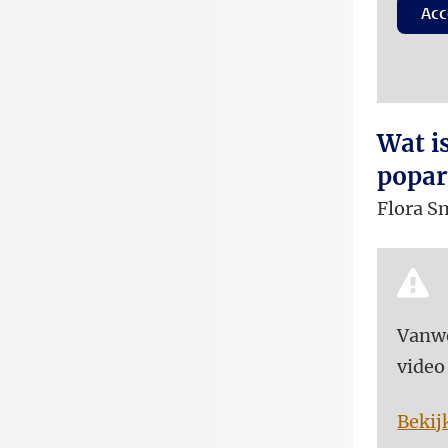
Acc
Wat is
popar
Flora S
Vanwe
video
Bekij