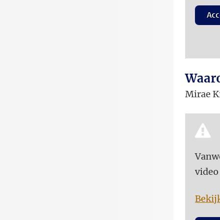
Acc
Waaro
Mirae K
Vanwe
video
Bekij