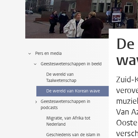
De
wa
Pers en media
Geesteswetenschappen in beeld
De wereld van
Zuid-
Taalwetenschap
verove
De wereld van Korean wave
muziek
Geesteswetenschappen in
podcasts
Van A
Migratie, van Afrika tot
Ooste
Nederland
versch
Geschiedenis van de islam in