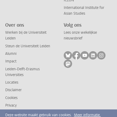
ICLON
International Institute for
Asian Studies
Over ons
Volg ons
Werken bij de Universiteit
Lees onze wekelijkse
Leiden
nieuwsbrief
Steun de Universiteit Leiden
Alumni
Volg ons op bluesky
Volg ons op facebo
Volg ons op yo
Volg ons op
Volg on
Impact
Volg ons op mastodon
Leiden-Delft-Erasmus
Universities
Locaties
Disclaimer
Cookies
Privacy
Contact
Deze website maakt gebruik van cookies.
Meer informatie.