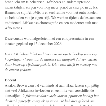
bovenlichaam te beheersen. Afrobeats en andere uptempo
muziekstijlen zorgen voor nog meer genot en energie in de les.
Binnen de stijl AfroMix is er veel ruimte voor het ontwikkelen
en behouden van je eigen stijl. We werken tijdens de les aan een
traditioneel Afrikaanse choreografie en een moderner stuk met
Afro moves.
Deze cursus wordt afgesloten met een eindpresentatie in een
theater, gepland op 15 december 2026.
Het LAK behoudt het recht een cursist om te boeken naar een
hoger/lager niveau, als de dansdocent aangeeft dat een cursist
daar beter op zijn/haar plek is. Dit wordt altijd in overleg met
de cursist gedaan.
Docent
Avalon Brown danst al van kinds af aan. Haar lessen zijn pittig
met veel Afrikaanse invloeden en een mix van verschillende
dansstijlen.
'Afrikaanse dans voelt voor mij puur en het ligt het
dichtst bij mezelf: energiek en rauw.
Ik heb hier geleerd om
alles los te laten, wat een heerlijk gevoel geeft me dat!
'. De