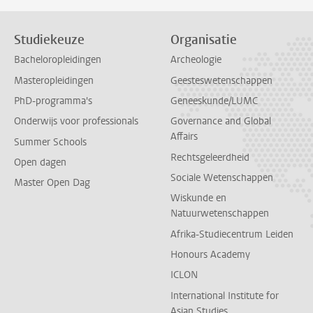
Studiekeuze
Organisatie
Bacheloropleidingen
Archeologie
Masteropleidingen
Geesteswetenschappen
PhD-programma's
Geneeskunde/LUMC
Onderwijs voor professionals
Governance and Global
Affairs
Summer Schools
Rechtsgeleerdheid
Open dagen
Sociale Wetenschappen
Master Open Dag
Wiskunde en
Natuurwetenschappen
Afrika-Studiecentrum Leiden
Honours Academy
ICLON
International Institute for
Asian Studies