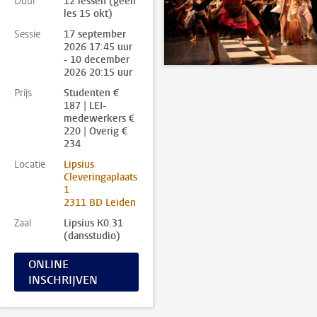
Duur
12 lessen (geen
les 15 okt)
Sessie
17 september
2026 17:45 uur
- 10 december
2026 20:15 uur
Prijs
Studenten €
187 | LEI-
medewerkers €
220 | Overig €
234
Locatie
Lipsius
Cleveringaplaats
1
2311 BD Leiden
Zaal
Lipsius K0.31
(dansstudio)
ONLINE
INSCHRIJVEN