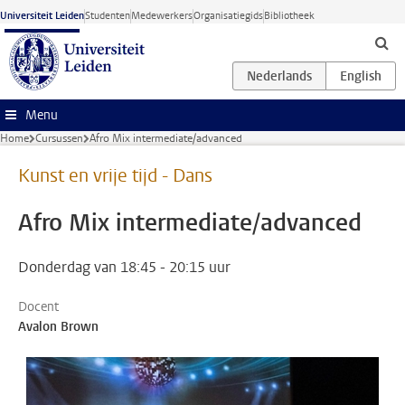
Ga naar hoofdinhoud
Universiteit Leiden
Studenten
Medewerkers
Organisatiegids
Bibliotheek
Menu
Home
Cursussen
Afro Mix intermediate/advanced
Kunst en vrije tijd - Dans
Afro Mix intermediate/advanced
Donderdag van 18:45 - 20:15 uur
Docent
Avalon Brown