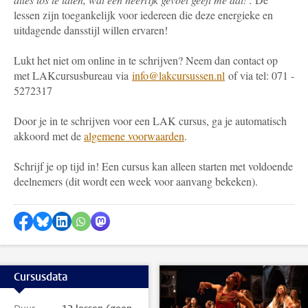
lessen zijn toegankelijk voor iedereen die deze energieke en
uitdagende dansstijl willen ervaren!
Lukt het niet om online in te schrijven? Neem dan contact op
met LAKcursusbureau via
info@lakcursussen.nl
of via tel: 071 -
5272317
Door je in te schrijven voor een LAK cursus, ga je automatisch
akkoord met de
algemene voorwaarden
.
Schrijf je op tijd in! Een cursus kan alleen starten met voldoende
deelnemers (dit wordt een week voor aanvang bekeken).
Delen op Facebook
Delen via Bluesky
Delen op LinkedIn
Delen via WhatsApp
Delen via Mastodon
Cursusdata