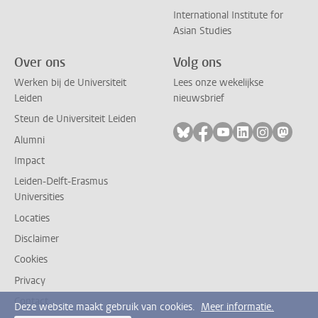
International Institute for
Asian Studies
Over ons
Volg ons
Werken bij de Universiteit
Lees onze wekelijkse
Leiden
nieuwsbrief
Steun de Universiteit Leiden
Volg ons op bluesky
Volg ons op facebook
Volg ons op youtub
Volg ons op li
Volg ons o
Volg 
Alumni
Impact
Leiden-Delft-Erasmus
Universities
Locaties
Disclaimer
Cookies
Privacy
Contact
Deze website maakt gebruik van cookies.
Meer informatie.