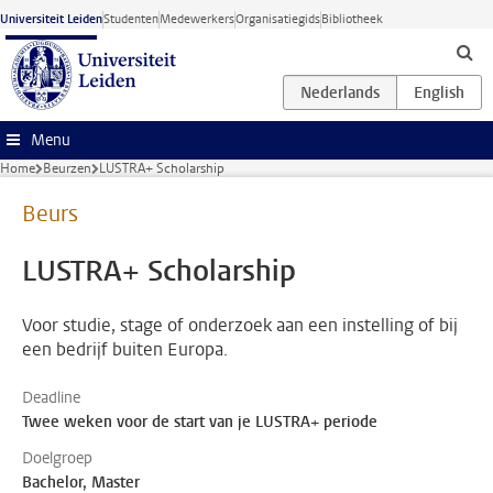
Ga naar hoofdinhoud
Universiteit Leiden
Studenten
Medewerkers
Organisatiegids
Bibliotheek
Menu
Home
Beurzen
LUSTRA+ Scholarship
Beurs
LUSTRA+ Scholarship
Voor studie, stage of onderzoek aan een instelling of bij
een bedrijf buiten Europa.
Deadline
Twee weken voor de start van je LUSTRA+ periode
Doelgroep
Bachelor, Master