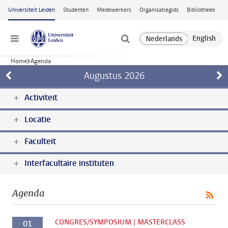
Ga naar hoofdinhoud
Universiteit Leiden
Studenten
Medewerkers
Organisatiegids
Bibliotheek
Menu
Home
Agenda
Augustus
2026
Activiteit
Locatie
Faculteit
Interfacultaire instituten
Agenda
CONGRES/SYMPOSIUM | MASTERCLASS
01