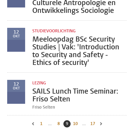
Culturele Antropologie en
Ontwikkelings Sociologie
STUDIEVOORLICHTING
12
OKT
Meeloopdag BSc Security
Studies | Vak: 'Introduction
to Security and Safety -
Ethics of security'
LEZING
12
OKT
SAILS Lunch Time Seminar:
Friso Selten
Friso Selten
1
Naar eerste pagina, pagina
...
8
Naar pagina
9
Huidige pagina, pagina
10
Naar pagina
...
17
Naar laatste pagina, 
Naar vorige pagina, pagina 8
Naar volgende pagin