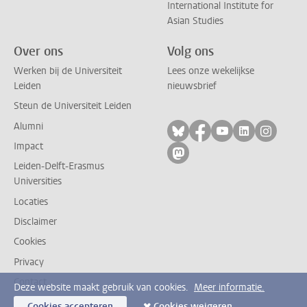
International Institute for
Asian Studies
Over ons
Volg ons
Werken bij de Universiteit
Lees onze wekelijkse
Leiden
nieuwsbrief
Steun de Universiteit Leiden
Alumni
Volg ons op bluesky
Volg ons op facebo
Volg ons op yo
Volg ons op
Volg on
Impact
Volg ons op mastodon
Leiden-Delft-Erasmus
Universities
Locaties
Disclaimer
Cookies
Privacy
Contact
Deze website maakt gebruik van cookies.
Meer informatie.
Cookies accepteren
Cookies weigeren