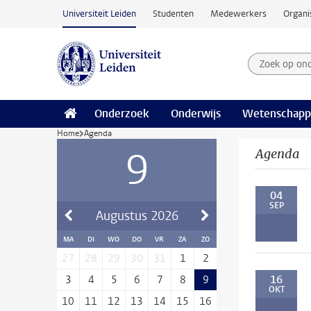
Ga naar hoofdinhoud
Universiteit Leiden
Studenten
Medewerkers
Organi
Zoek op on
Zoekterm
Onderzoek
Onderwijs
Wetenschapp
Home
Agenda
9
Agenda
04
SEP
Augustus
2026
MA
DI
WO
DO
VR
ZA
ZO
27
28
29
30
31
1
2
16
3
4
5
6
7
8
9
OKT
10
11
12
13
14
15
16