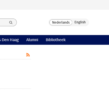
 Den Haag
Alumni
Bibliotheek