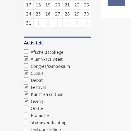
17
18
19
20
21
22
23
24
25
26
27
28
29
30
31
1
2
3
4
5
6
Activiteit
Afscheidscollege
Alumni-activiteit
Congres/symposium
Cursus
Debat
Festival
Kunst en cultuur
Lezing
Oratie
Promotie
Studievoorlichting
Tentoonstelling