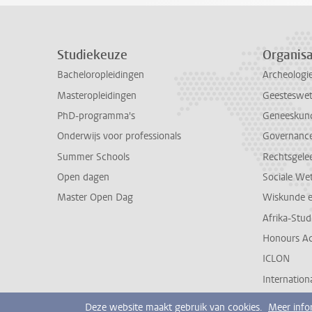
Studiekeuze
Organisa
Bacheloropleidingen
Archeologi
Masteropleidingen
Geesteswe
PhD-programma's
Geneeskun
Onderwijs voor professionals
Governance 
Summer Schools
Rechtsgele
Open dagen
Sociale We
Master Open Dag
Wiskunde 
Afrika-Stu
Honours A
ICLON
Internationa
Deze website maakt gebruik van cookies.
Meer info