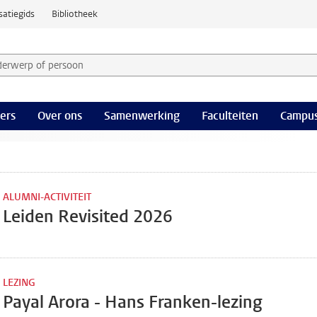
satiegids
Bibliotheek
derwerp of persoon en selecteer categorie
ers
Over ons
Samenwerking
Faculteiten
Campus
ALUMNI-ACTIVITEIT
Leiden Revisited 2026
LEZING
Payal Arora - Hans Franken-lezing