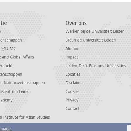
tie
Over ons
e
Werken bij de Universiteit Leiden
tenschappen
Steun de Universiteit Leiden
de/LUMC
Alumni
and Global Affairs
Impact
erdheid
Leiden-Delft-Erasmus Universities
tenschappen
Locaties
en Natuurwetenschappen
Disclaimer
diecentrum Leiden
Cookies
cademy
Privacy
Contact
l Institute for Asian Studies
rmatie.