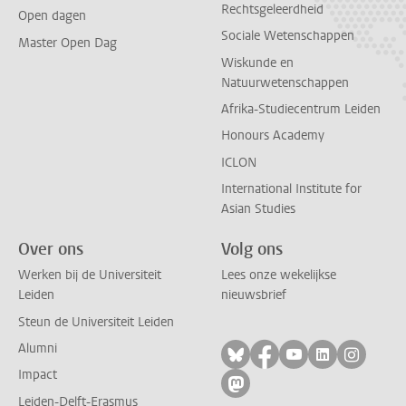
Rechtsgeleerdheid
Open dagen
Sociale Wetenschappen
Master Open Dag
Wiskunde en
Natuurwetenschappen
Afrika-Studiecentrum Leiden
Honours Academy
ICLON
International Institute for
Asian Studies
Over ons
Volg ons
Werken bij de Universiteit
Lees onze wekelijkse
Leiden
nieuwsbrief
Steun de Universiteit Leiden
Alumni
Volg ons op bluesky
Volg ons op facebo
Volg ons op yo
Volg ons op
Volg on
Impact
Volg ons op mastodon
Leiden-Delft-Erasmus