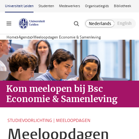
Ga naar hoofdinhoud
Universiteit Leiden
Studenten
Medewerkers
Organisatiegids
Bibliotheek
Menu
Home
Agenda
Meeloopdagen Economie & Samenleving
Kom meelopen
bij Bsc
Economie & Samenleving
STUDIEVOORLICHTING | MEELOOPDAGEN
Meeloopdagen