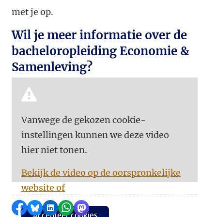
met je op.
Wil je meer informatie over de
bacheloropleiding Economie &
Samenleving?
Vanwege de gekozen cookie-
instellingen kunnen we deze video
hier niet tonen.
Bekijk de video op de oorspronkelijke
website of
Delen op Facebook
Delen via Bluesky
Delen op LinkedIn
Delen via WhatsApp
Delen via Mastodon
Accepteer cookies