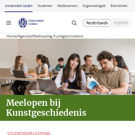
Ga naar hoofdinhoud
Universiteit Leiden
Studenten
Medewerkers
Organisatiegids
Bibliotheek
Menu
Home
Agenda
Meeloopdag Kunstgeschiedenis
Meelopen bij
Kunstgeschiedenis
STUDIEVOORLICHTING