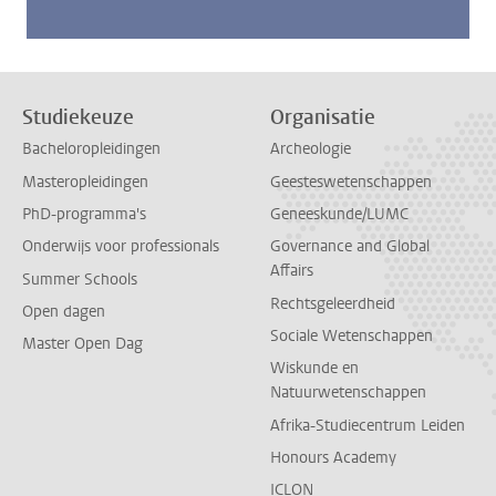
Studiekeuze
Organisatie
Bacheloropleidingen
Archeologie
Masteropleidingen
Geesteswetenschappen
PhD-programma's
Geneeskunde/LUMC
Onderwijs voor professionals
Governance and Global
Affairs
Summer Schools
Rechtsgeleerdheid
Open dagen
Sociale Wetenschappen
Master Open Dag
Wiskunde en
Natuurwetenschappen
Afrika-Studiecentrum Leiden
Honours Academy
ICLON