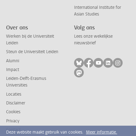
International Institute for
Asian Studies
Over ons
Volg ons
Werken bij de Universiteit
Lees onze wekelijkse
Leiden
nieuwsbrief
Steun de Universiteit Leiden
Alumni
Volg ons op bluesky
Volg ons op facebo
Volg ons op yo
Volg ons op
Volg on
Impact
Volg ons op mastodon
Leiden-Delft-Erasmus
Universities
Locaties
Disclaimer
Cookies
Privacy
Contact
Deze website maakt gebruik van cookies.
Meer informatie.