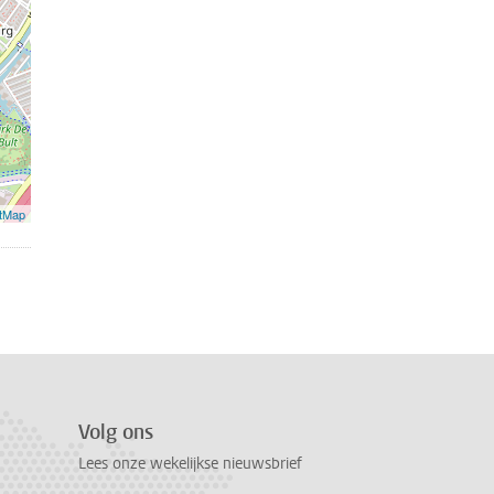
tMap
Volg ons
Lees onze wekelijkse nieuwsbrief