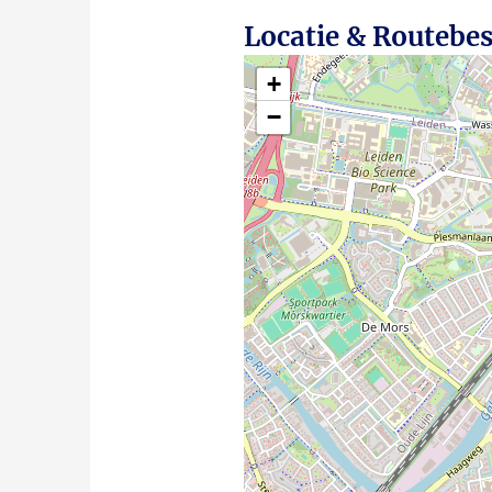
Locatie & Routebes
+
−