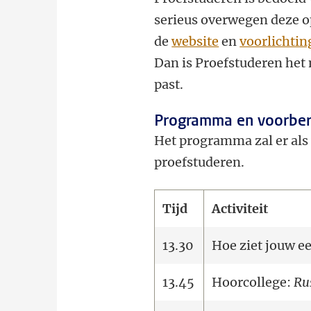
serieus overwegen deze op
de
website
en
voorlichti
Dan is Proefstuderen het 
past.
Programma en voorber
Het programma zal er als v
proefstuderen.
Tijd
Activiteit
13.30
Hoe ziet jouw ee
13.45
Hoorcollege:
Rus