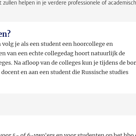
t zullen helpen in je verdere professionele of academisc
en?
 volg je als een student een hoorcollege en
ren van een echte collegedag hoort natuurlijk de
ges. Na afloop van de colleges kun je tijdens de bor
e docent en aan een student die Russische studies
voor 5- of 6-vwo'ers en voor studenten op het hbo 