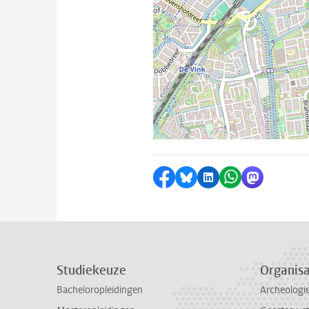
Delen op Facebook
Delen via Bluesky
Delen op LinkedI
Delen via Wh
Delen via
Studiekeuze
Organisa
Bacheloropleidingen
Archeologi