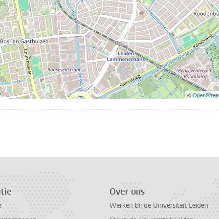
©
OpenStree
n
atsApp
 Mastodon
tie
Over ons
e
Werken bij de Universiteit Leiden