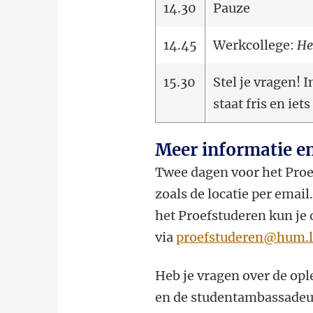
14.30
Pauze
14.45
Werkcollege:
He
15.30
Stel je vragen! 
staat fris en iet
Meer informatie en
Twee dagen voor het Proe
zoals de locatie per email.
het Proefstuderen kun je 
via
proefstuderen@hum.l
Heb je vragen over de opl
en de studentambassadeur