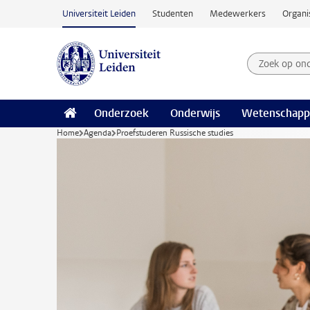
Ga naar hoofdinhoud
Universiteit Leiden
Studenten
Medewerkers
Organi
Zoek op on
Zoekterm
Onderzoek
Onderwijs
Wetenschapp
Home
Agenda
Proefstuderen Russische studies