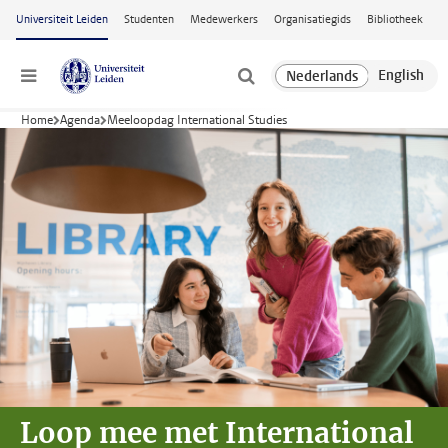
Ga naar hoofdinhoud
Universiteit Leiden
Studenten
Medewerkers
Organisatiegids
Bibliotheek
Menu
Home
Agenda
Meeloopdag International Studies
Loop mee met
International