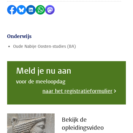
Delen op Facebook
Delen via Bluesky
Delen op LinkedIn
Delen via WhatsApp
Delen via Mastodon
Onderwijs
Oude Nabije Oosten-studies (BA)
Meld je nu aan
voor de meeloopdag
naar het registratieformulier
Bekijk de
opleidingsvideo