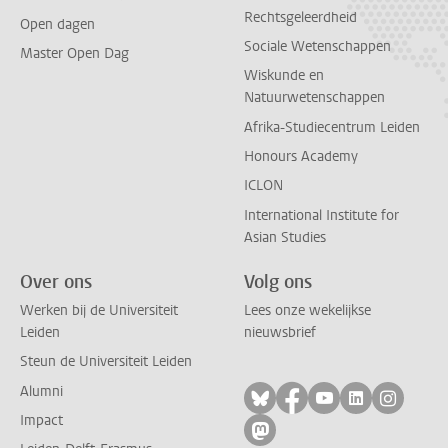
Rechtsgeleerdheid
Open dagen
Sociale Wetenschappen
Master Open Dag
Wiskunde en
Natuurwetenschappen
Afrika-Studiecentrum Leiden
Honours Academy
ICLON
International Institute for
Asian Studies
Over ons
Volg ons
Werken bij de Universiteit
Lees onze wekelijkse
Leiden
nieuwsbrief
Steun de Universiteit Leiden
Alumni
Volg ons op bluesky
Volg ons op facebo
Volg ons op yo
Volg ons op
Volg on
Impact
Volg ons op mastodon