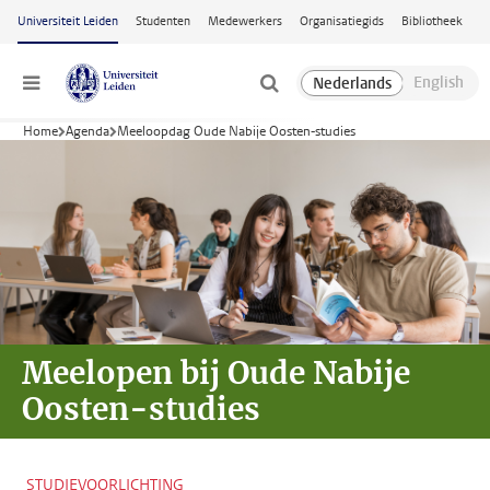
Ga naar hoofdinhoud
Universiteit Leiden
Studenten
Medewerkers
Organisatiegids
Bibliotheek
Menu
Home
Agenda
Meeloopdag Oude Nabije Oosten-studies
Meelopen bij
Oude Nabije
Oosten-studies
STUDIEVOORLICHTING