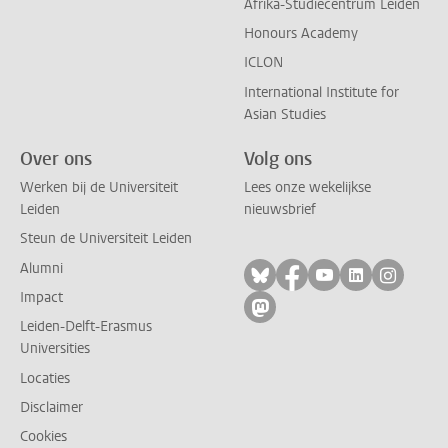
Afrika-Studiecentrum Leiden
Honours Academy
ICLON
International Institute for
Asian Studies
Over ons
Volg ons
Werken bij de Universiteit
Lees onze wekelijkse
Leiden
nieuwsbrief
Steun de Universiteit Leiden
Alumni
Volg ons op bluesky
Volg ons op facebo
Volg ons op yo
Volg ons op
Volg on
Impact
Volg ons op mastodon
Leiden-Delft-Erasmus
Universities
Locaties
Disclaimer
Cookies