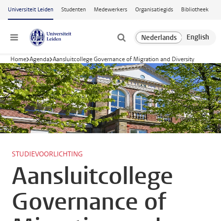
Ga naar hoofdinhoud
Universiteit Leiden
Studenten
Medewerkers
Organisatiegids
Bibliotheek
Menu
Home
Agenda
Aansluitcollege Governance of Migration and Diversity
STUDIEVOORLICHTING
Aansluitcollege
Governance of