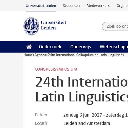
Ga naar hoofdinhoud
Universiteit Leiden
Studenten
Medewerkers
Organi
Zoek op on
Zoekterm
Onderzoek
Onderwijs
Wetenschapp
Home
Agenda
24th International Colloquium on Latin Linguistics
CONGRES/SYMPOSIUM
24th Internati
Latin Linguistic
zondag 6 juni 2027 - zaterdag 1
Datum
Leiden and Amsterdam
Locatie