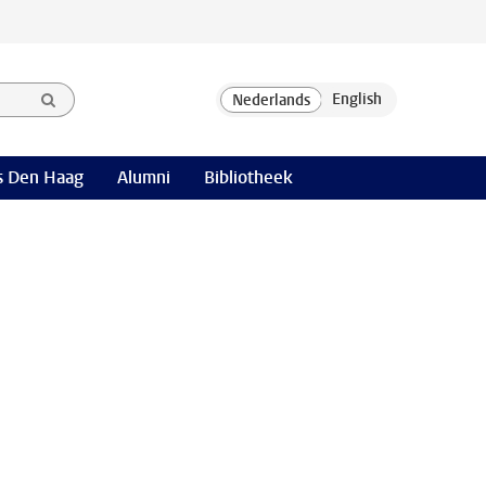
 Den Haag
Alumni
Bibliotheek