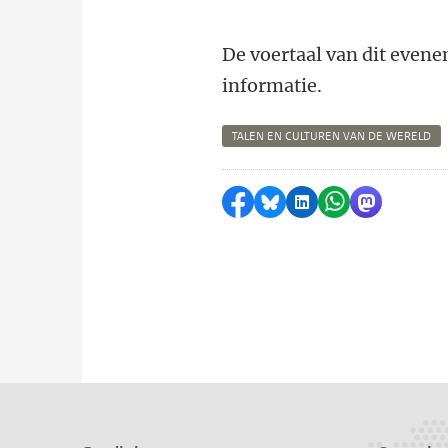
De voertaal van dit evene
informatie.
TALEN EN CULTUREN VAN DE WERELD
Delen op Facebook
Delen via Bluesky
Delen op LinkedI
Delen via Wh
Delen via