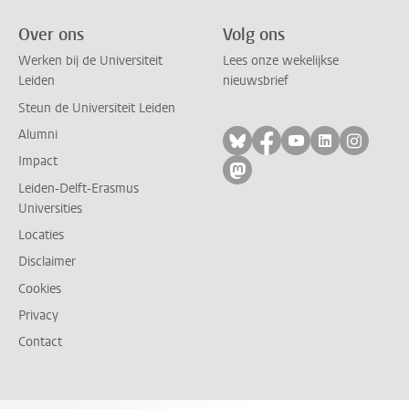
Over ons
Volg ons
Werken bij de Universiteit
Lees onze wekelijkse
Leiden
nieuwsbrief
Steun de Universiteit Leiden
Alumni
Volg ons op bluesky
Volg ons op facebo
Volg ons op yo
Volg ons op
Volg on
Impact
Volg ons op mastodon
Leiden-Delft-Erasmus
Universities
Locaties
Disclaimer
Cookies
Privacy
Contact