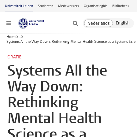
Ga naar hoofdinhoud
Universiteit Leiden
Studenten
Medewerkers
Organisatiegids
Bibliotheek
Menu
Home
...
Systems All the Way Down: Rethinking Mental Health Science as a Systems Scie
ORATIE
Systems All the
Way Down:
Rethinking
Mental Health
Science as a