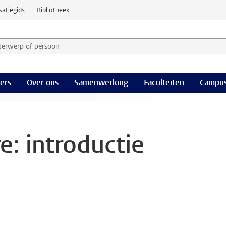
satiegids
Bibliotheek
derwerp of persoon en selecteer categorie
ers
Over ons
Samenwerking
Faculteiten
Campus
e: introductie