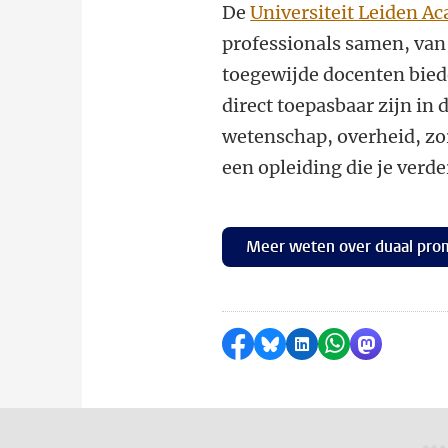
De
Universiteit Leiden A
professionals samen, van
toegewijde docenten bied
direct toepasbaar zijn in 
wetenschap, overheid, zor
een opleiding die je verd
Meer weten over duaal pro
Delen op Facebook
Delen via Bluesky
Delen op LinkedI
Delen via Wh
Delen via