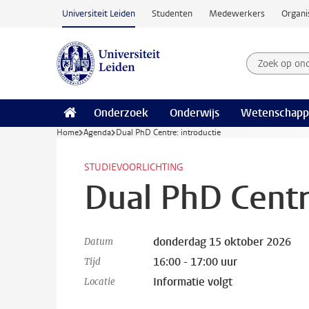
Ga naar hoofdinhoud
Universiteit Leiden
Studenten
Medewerkers
Organi
Zoek op on
Zoekterm
Onderzoek
Onderwijs
Wetenschapp
Home
Agenda
Dual PhD Centre: introductie
STUDIEVOORLICHTING
Dual PhD Centr
donderdag 15 oktober 2026
Datum
16:00 - 17:00 uur
Tijd
Informatie volgt
Locatie