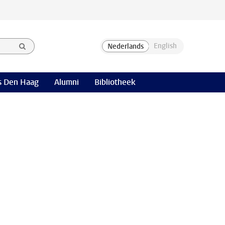
 Den Haag
Alumni
Bibliotheek