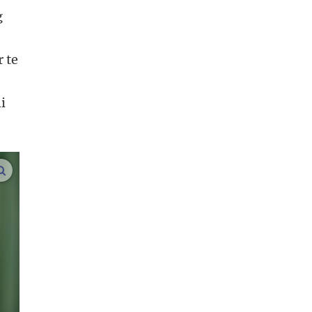
g
e
 te
i
vergroot afbeeldingen