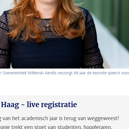
n Soevereiniteit Willemijn Aerdts verzorgt dit jaar de keynote speech voo
Haag - live registratie
g van het academisch jaar is terug van weggeweest!
nie trekt een stoet van studenten, hoogleraren,