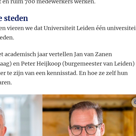
gt en ruim 700 medewerkers werken.
e steden
 vieren we dat Universiteit Leiden één universitei
teden.
t academisch jaar vertellen Jan van Zanen
aag) en Peter Heijkoop (burgemeester van Leiden)
r te zijn van een kennisstad. En hoe ze zelf hun
aren.