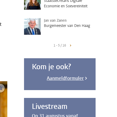
Staatssecretaris Digitale
Economie en Soevereiniteit
Jan van Zanen
t
Burgemeester van Den Haag
1 - 5 / 16
Kom je ook?
Aanmeldformuler
vergroot afbeeldingen
Livestream
Op 31 augustus vanaf