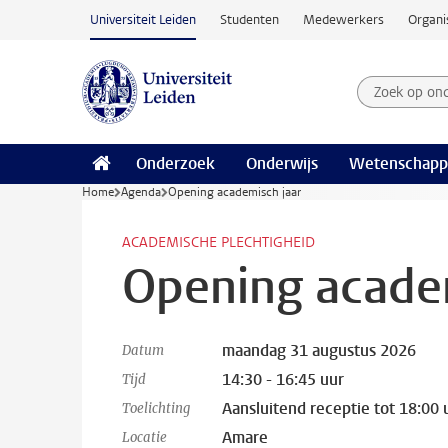
Ga naar hoofdinhoud
Universiteit Leiden
Studenten
Medewerkers
Organi
Zoek op on
Zoekterm
Onderzoek
Onderwijs
Wetenschapp
Home
Agenda
Opening academisch jaar
ACADEMISCHE PLECHTIGHEID
Opening academ
maandag 31 augustus 2026
Datum
14:30 - 16:45 uur
Tijd
Aansluitend receptie tot 18:00 
Toelichting
Amare
Locatie