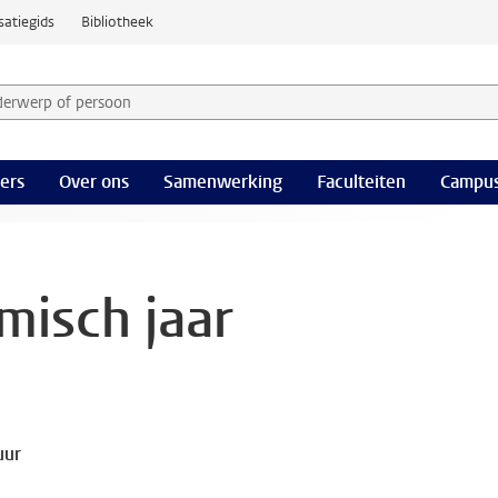
satiegids
Bibliotheek
derwerp of persoon en selecteer categorie
ers
Over ons
Samenwerking
Faculteiten
Campus
isch jaar
uur