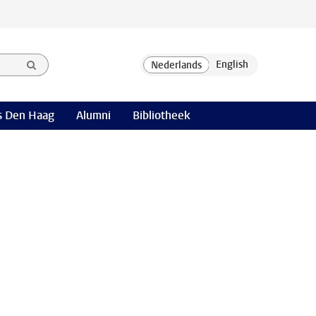
 Den Haag
Alumni
Bibliotheek