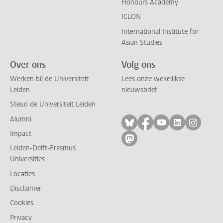
Honours Academy
ICLON
International Institute for
Asian Studies
Over ons
Volg ons
Werken bij de Universiteit
Lees onze wekelijkse
Leiden
nieuwsbrief
Steun de Universiteit Leiden
Alumni
Volg ons op bluesky
Volg ons op facebo
Volg ons op yo
Volg ons op
Volg on
Impact
Volg ons op mastodon
Leiden-Delft-Erasmus
Universities
Locaties
Disclaimer
Cookies
Privacy