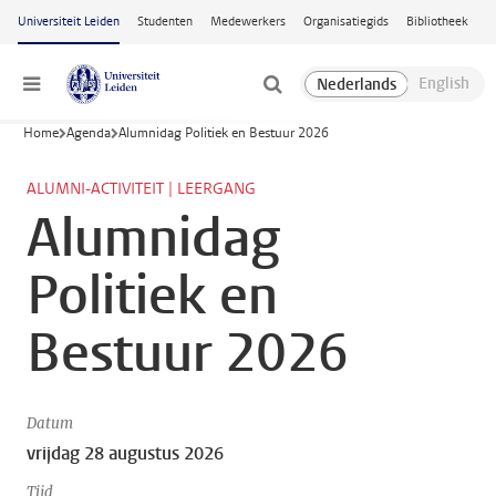
Ga naar hoofdinhoud
Universiteit Leiden
Studenten
Medewerkers
Organisatiegids
Bibliotheek
Menu
Home
Agenda
Alumnidag Politiek en Bestuur 2026
ALUMNI-ACTIVITEIT | LEERGANG
Alumnidag
Politiek en
Bestuur 2026
Datum
vrijdag 28 augustus 2026
Tijd