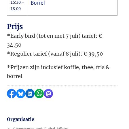
Borrel
16:30 –
18:00
Prijs
*Early bird (tot en met 7 juli) tarief: €
34,50
*Regulier tarief (vanaf 8 juli): € 39,50
*Prijzen zijn inclusief koffie, thee, fris &
borrel
Delen op Facebook
Delen via Bluesky
Delen op LinkedIn
Delen via WhatsApp
Delen via Mastodon
Organisatie