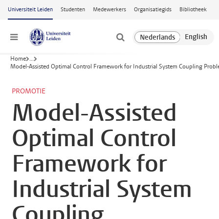
Ga naar hoofdinhoud
Universiteit Leiden
Studenten
Medewerkers
Organisatiegids
Bibliotheek
Menu
Home
...
Model-Assisted Optimal Control Framework for Industrial System Coupling Prob
PROMOTIE
Model-Assisted
Optimal Control
Framework for
Industrial System
Coupling