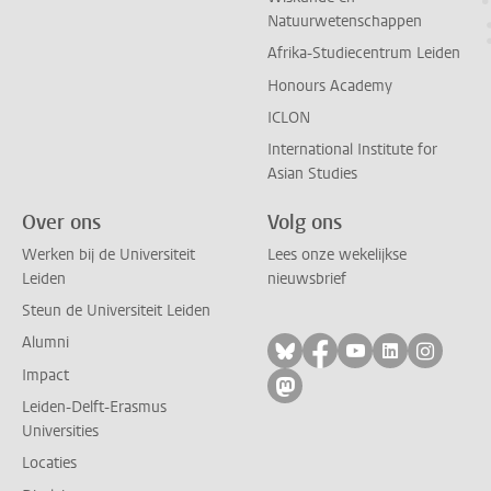
Natuurwetenschappen
Afrika-Studiecentrum Leiden
Honours Academy
ICLON
International Institute for
Asian Studies
Over ons
Volg ons
Werken bij de Universiteit
Lees onze wekelijkse
Leiden
nieuwsbrief
Steun de Universiteit Leiden
Alumni
Volg ons op bluesky
Volg ons op facebo
Volg ons op yo
Volg ons op
Volg on
Impact
Volg ons op mastodon
Leiden-Delft-Erasmus
Universities
Locaties