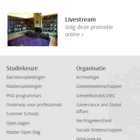
Livestream
Volg deze promotie
online ›
Studiekeuze
Organisatie
Bacheloropleidingen
Archeologie
Masteropleidingen
Geesteswetenschappen
PhD-programma's
Geneeskunde/LUMC
Onderwijs voor professionals
Governance and Global
Affairs
Summer Schools
Rechtsgeleerdheid
Open dagen
Sociale Wetenschappen
Master Open Dag
Wiskunde en