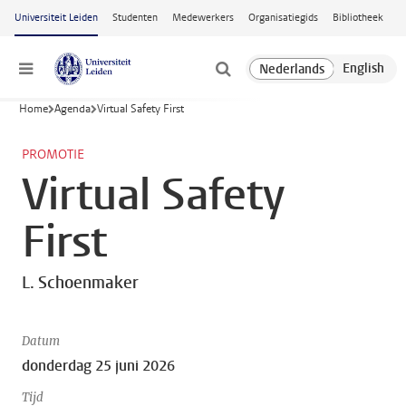
Ga naar hoofdinhoud
Universiteit Leiden
Studenten
Medewerkers
Organisatiegids
Bibliotheek
Menu
Home
Agenda
Virtual Safety First
PROMOTIE
Virtual Safety
First
L. Schoenmaker
Datum
donderdag 25 juni 2026
Tijd