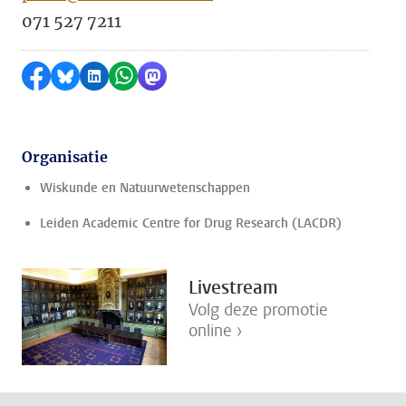
071 527 7211
Delen op Facebook
Delen via Bluesky
Delen op LinkedIn
Delen via WhatsApp
Delen via Mastodon
Organisatie
Wiskunde en Natuurwetenschappen
Leiden Academic Centre for Drug Research (LACDR)
Livestream
Volg deze promotie
online ›