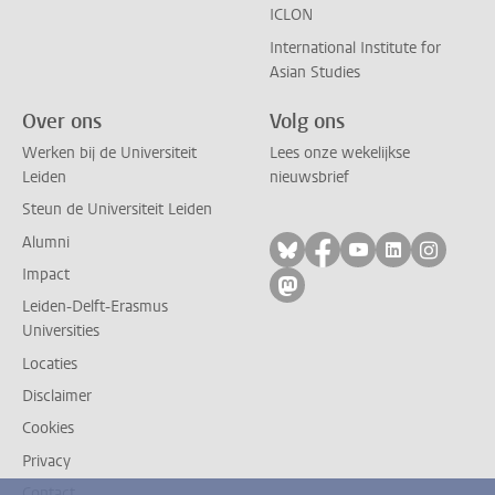
ICLON
International Institute for
Asian Studies
Over ons
Volg ons
Werken bij de Universiteit
Lees onze wekelijkse
Leiden
nieuwsbrief
Steun de Universiteit Leiden
Alumni
Volg ons op bluesky
Volg ons op facebo
Volg ons op yo
Volg ons op
Volg on
Impact
Volg ons op mastodon
Leiden-Delft-Erasmus
Universities
Locaties
Disclaimer
Cookies
Privacy
Contact