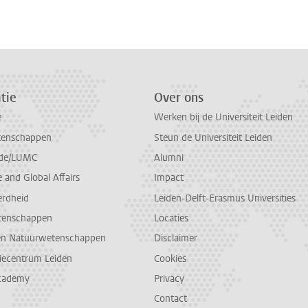
n
atsApp
 Mastodon
tie
Over ons
e
Werken bij de Universiteit Leiden
tenschappen
Steun de Universiteit Leiden
de/LUMC
Alumni
and Global Affairs
Impact
erdheid
Leiden-Delft-Erasmus Universities
tenschappen
Locaties
en Natuurwetenschappen
Disclaimer
diecentrum Leiden
Cookies
cademy
Privacy
Contact