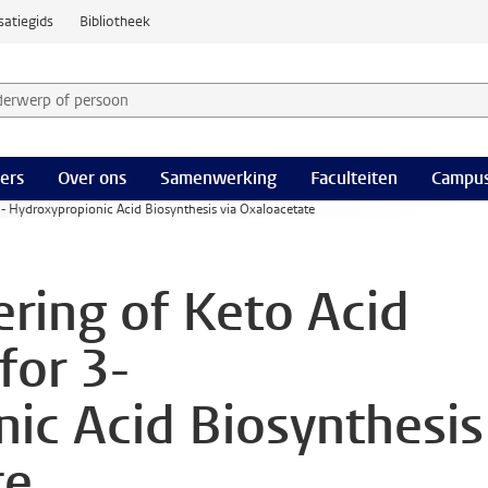
satiegids
Bibliotheek
derwerp of persoon en selecteer categorie
ers
Over ons
Samenwerking
Faculteiten
Campus
3- Hydroxypropionic Acid Biosynthesis via Oxaloacetate
ering of Keto Acid
for 3-
ic Acid Biosynthesis
te