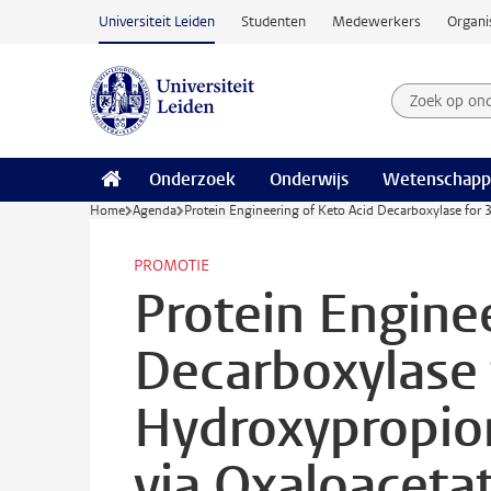
Ga naar hoofdinhoud
Universiteit Leiden
Studenten
Medewerkers
Organi
Zoek op on
Zoekterm
Onderzoek
Onderwijs
Wetenschapp
Home
Agenda
Protein Engineering of Keto Acid Decarboxylase for 
PROMOTIE
Protein Engine
Decarboxylase 
Hydroxypropion
via Oxaloaceta