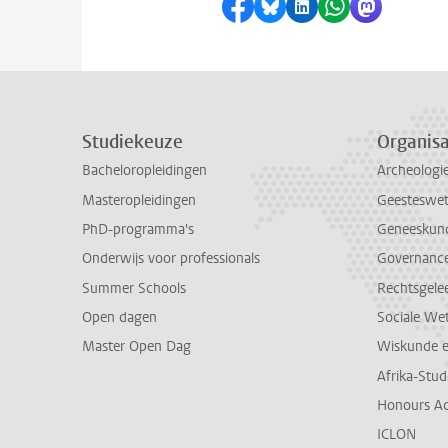
Delen op Facebook
Delen via Bluesky
Delen op LinkedI
Delen via Wh
Delen via
Studiekeuze
Organisa
Bacheloropleidingen
Archeologi
Masteropleidingen
Geesteswe
PhD-programma's
Geneeskun
Onderwijs voor professionals
Governance 
Summer Schools
Rechtsgele
Open dagen
Sociale We
Master Open Dag
Wiskunde 
Afrika-Stu
Honours A
ICLON