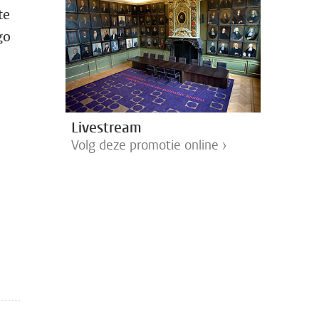
te
go
Livestream
Volg deze promotie online ›