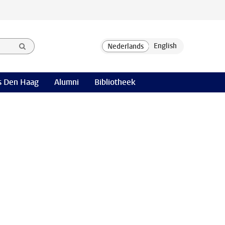
 Den Haag
Alumni
Bibliotheek