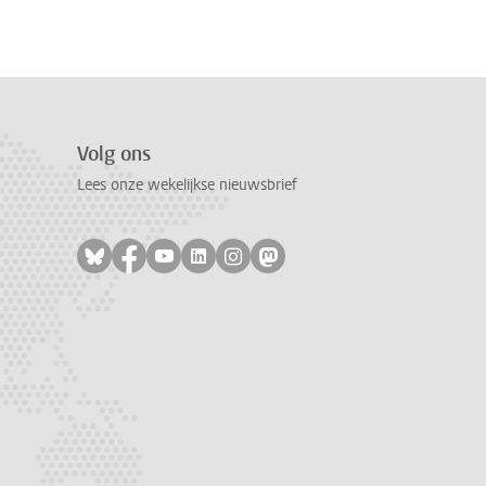
Volg ons
Lees onze wekelijkse nieuwsbrief
Volg ons op bluesky
Volg ons op facebook
Volg ons op youtube
Volg ons op linkedin
Volg ons op instagram
Volg ons op mastodon