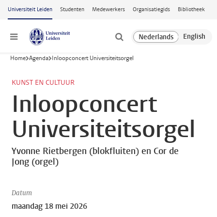
Ga naar hoofdinhoud
Universiteit Leiden
Studenten
Medewerkers
Organisatiegids
Bibliotheek
Menu
Home
Agenda
Inloopconcert Universiteitsorgel
KUNST EN CULTUUR
Inloopconcert
Universiteitsorgel
Yvonne Rietbergen (blokfluiten) en Cor de
Jong (orgel)
Datum
maandag 18 mei 2026