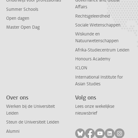
Onderwijs voor professionals
Governance and Global
Affairs
Summer Schools
Rechtsgeleerdheid
Open dagen
Sociale Wetenschappen
Master Open Dag
Wiskunde en
Natuurwetenschappen
Afrika-Studiecentrum Leiden
Honours Academy
ICLON
International Institute for
Asian Studies
Over ons
Volg ons
Werken bij de Universiteit
Lees onze wekelijkse
Leiden
nieuwsbrief
Steun de Universiteit Leiden
Alumni
Volg ons op bluesky
Volg ons op facebo
Volg ons op yo
Volg ons op
Volg on