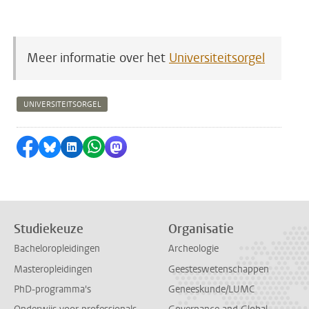
Meer informatie over het
Universiteitsorgel
UNIVERSITEITSORGEL
Delen op Facebook
Delen via Bluesky
Delen op LinkedIn
Delen via WhatsApp
Delen via Mastodon
Studiekeuze
Organisatie
Bacheloropleidingen
Archeologie
Masteropleidingen
Geesteswetenschappen
PhD-programma's
Geneeskunde/LUMC