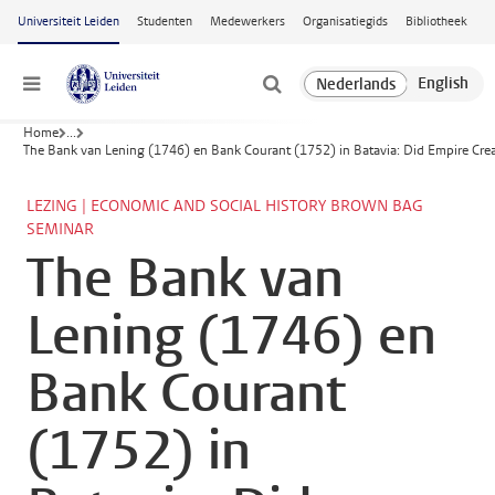
Ga naar hoofdinhoud
Universiteit Leiden
Studenten
Medewerkers
Organisatiegids
Bibliotheek
Menu
Home
...
The Bank van Lening (1746) en Bank Courant (1752) in Batavia: Did Empire Creat
LEZING | ECONOMIC AND SOCIAL HISTORY BROWN BAG
SEMINAR
The Bank van
Lening (1746) en
Bank Courant
(1752) in