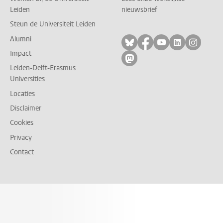
Leiden
nieuwsbrief
Steun de Universiteit Leiden
Alumni
Volg ons op bluesky
Volg ons op facebo
Volg ons op yo
Volg ons op
Volg on
Impact
Volg ons op mastodon
Leiden-Delft-Erasmus
Universities
Locaties
Disclaimer
Cookies
Privacy
Contact