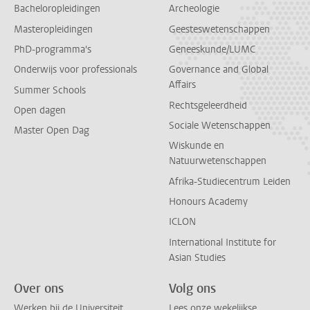
Bacheloropleidingen
Archeologie
Masteropleidingen
Geesteswetenschappen
PhD-programma's
Geneeskunde/LUMC
Onderwijs voor professionals
Governance and Global
Affairs
Summer Schools
Rechtsgeleerdheid
Open dagen
Sociale Wetenschappen
Master Open Dag
Wiskunde en
Natuurwetenschappen
Afrika-Studiecentrum Leiden
Honours Academy
ICLON
International Institute for
Asian Studies
Over ons
Volg ons
Werken bij de Universiteit
Lees onze wekelijkse