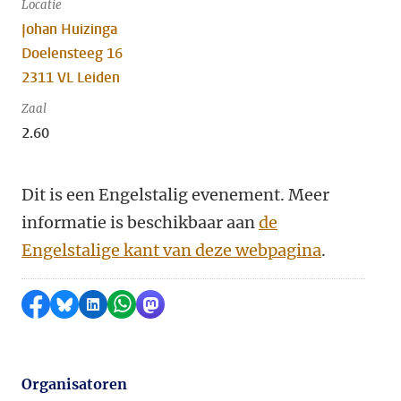
Locatie
Johan Huizinga
Doelensteeg 16
2311 VL Leiden
Zaal
2.60
Dit is een Engelstalig evenement. Meer
informatie is beschikbaar aan
de
Engelstalige kant van deze webpagina
.
Delen op Facebook
Delen via Bluesky
Delen op LinkedIn
Delen via WhatsApp
Delen via Mastodon
Organisatoren