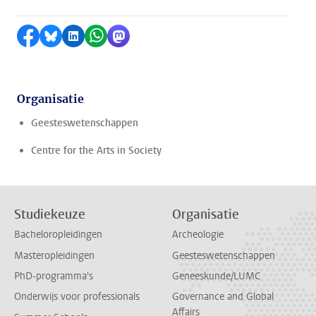
Delen op Facebook
Delen via Bluesky
Delen op LinkedIn
Delen via WhatsApp
Delen via Mastodon
Organisatie
Geesteswetenschappen
Centre for the Arts in Society
Studiekeuze
Organisatie
Bacheloropleidingen
Archeologie
Masteropleidingen
Geesteswetenschappen
PhD-programma's
Geneeskunde/LUMC
Onderwijs voor professionals
Governance and Global
Affairs