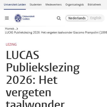
Ga naar hoofdinhoud
Universiteit Leiden
Studenten
Medewerkers
Organisatiegids
Bibliotheek
Menu
Home
...
LUCAS Publiekslezing 2026: Het vergeten taalwonder Giacomo Prampolini (189
LEZING
LUCAS
Publiekslezing
2026: Het
vergeten
taalwonder