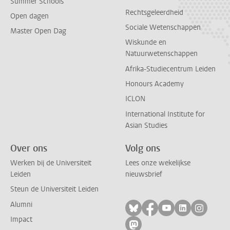
Summer Schools
Rechtsgeleerdheid
Open dagen
Sociale Wetenschappen
Master Open Dag
Wiskunde en
Natuurwetenschappen
Afrika-Studiecentrum Leiden
Honours Academy
ICLON
International Institute for
Asian Studies
Over ons
Volg ons
Werken bij de Universiteit
Lees onze wekelijkse
Leiden
nieuwsbrief
Steun de Universiteit Leiden
Alumni
Volg ons op bluesky
Volg ons op facebo
Volg ons op yo
Volg ons op
Volg on
Impact
Volg ons op mastodon