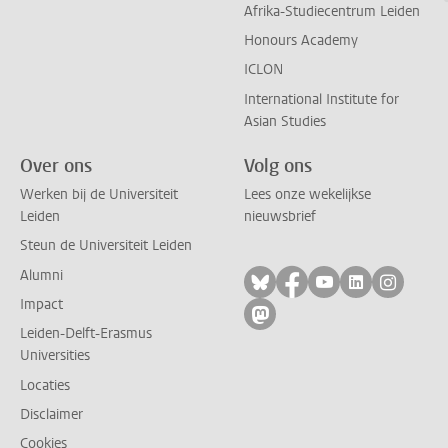
Afrika-Studiecentrum Leiden
Honours Academy
ICLON
International Institute for
Asian Studies
Over ons
Volg ons
Werken bij de Universiteit
Lees onze wekelijkse
Leiden
nieuwsbrief
Steun de Universiteit Leiden
Alumni
Volg ons op bluesky
Volg ons op facebo
Volg ons op yo
Volg ons op
Volg on
Impact
Volg ons op mastodon
Leiden-Delft-Erasmus
Universities
Locaties
Disclaimer
Cookies