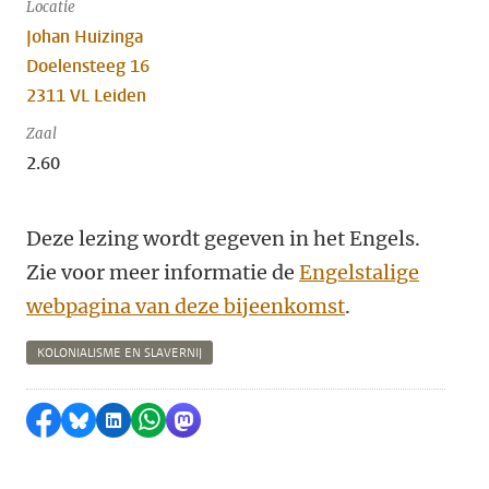
Locatie
Johan Huizinga
Doelensteeg 16
2311 VL Leiden
Zaal
2.60
Deze lezing wordt gegeven in het Engels.
Zie voor meer informatie de
Engelstalige
webpagina van deze bijeenkomst
.
KOLONIALISME EN SLAVERNIJ
Delen op Facebook
Delen via Bluesky
Delen op LinkedIn
Delen via WhatsApp
Delen via Mastodon