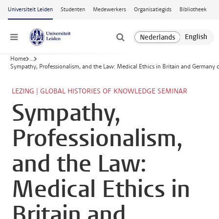
Ga naar hoofdinhoud
Universiteit Leiden
Studenten
Medewerkers
Organisatiegids
Bibliotheek
Menu
Home
...
Sympathy, Professionalism, and the Law: Medical Ethics in Britain and Germany 
LEZING | GLOBAL HISTORIES OF KNOWLEDGE SEMINAR
Sympathy,
Professionalism,
and the Law:
Medical Ethics in
Britain and