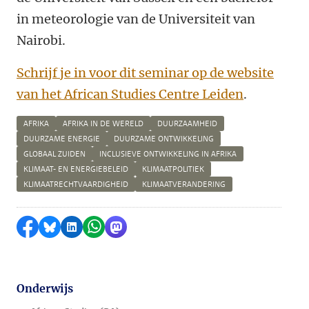
in meteorologie van de Universiteit van
Nairobi.
Schrijf je in voor dit seminar op de website
van het African Studies Centre Leiden
.
AFRIKA
AFRIKA IN DE WERELD
DUURZAAMHEID
DUURZAME ENERGIE
DUURZAME ONTWIKKELING
GLOBAAL ZUIDEN
INCLUSIEVE ONTWIKKELING IN AFRIKA
KLIMAAT- EN ENERGIEBELEID
KLIMAATPOLITIEK
KLIMAATRECHTVAARDIGHEID
KLIMAATVERANDERING
Delen op Facebook
Delen via Bluesky
Delen op LinkedIn
Delen via WhatsApp
Delen via Mastodon
Onderwijs