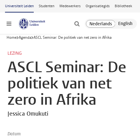
Ga naar hoofdinhoud
Universiteit Leiden
Studenten
Medewerkers
Organisatiegids
Bibliotheek
Menu
Home
Agenda
ASCL Seminar: De politiek van net zero in Afrika
LEZING
ASCL Seminar: De
politiek van net
zero in Afrika
Jessica Omukuti
Datum