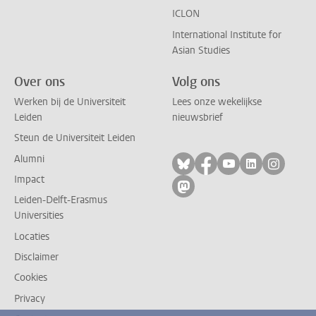
ICLON
International Institute for
Asian Studies
Over ons
Volg ons
Werken bij de Universiteit
Lees onze wekelijkse
Leiden
nieuwsbrief
Steun de Universiteit Leiden
Alumni
Volg ons op bluesky
Volg ons op facebo
Volg ons op yo
Volg ons op
Volg on
Impact
Volg ons op mastodon
Leiden-Delft-Erasmus
Universities
Locaties
Disclaimer
Cookies
Privacy