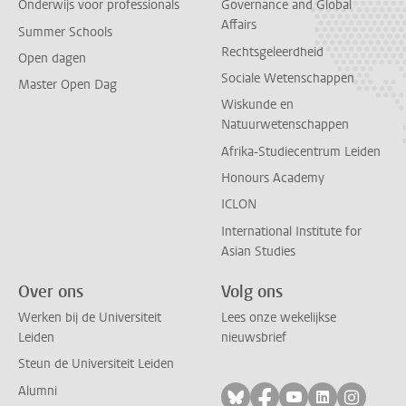
Onderwijs voor professionals
Governance and Global
Affairs
Summer Schools
Rechtsgeleerdheid
Open dagen
Sociale Wetenschappen
Master Open Dag
Wiskunde en
Natuurwetenschappen
Afrika-Studiecentrum Leiden
Honours Academy
ICLON
International Institute for
Asian Studies
Over ons
Volg ons
Werken bij de Universiteit
Lees onze wekelijkse
Leiden
nieuwsbrief
Steun de Universiteit Leiden
Alumni
Volg ons op bluesky
Volg ons op facebo
Volg ons op yo
Volg ons op
Volg on