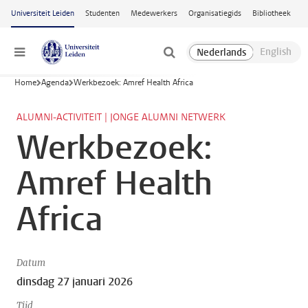
Ga naar hoofdinhoud
Universiteit Leiden
Studenten
Medewerkers
Organisatiegids
Bibliotheek
Menu
Home
Agenda
Werkbezoek: Amref Health Africa
ALUMNI-ACTIVITEIT | JONGE ALUMNI NETWERK
Werkbezoek:
Amref Health
Africa
Datum
dinsdag 27 januari 2026
Tijd