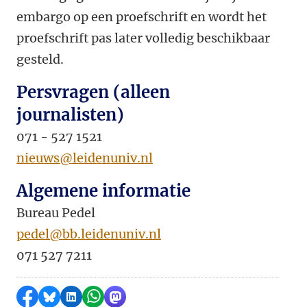
embargo op een proefschrift en wordt het
proefschrift pas later volledig beschikbaar
gesteld.
Persvragen (alleen
journalisten)
071 - 527 1521
nieuws@leidenuniv.nl
Algemene informatie
Bureau Pedel
pedel@bb.leidenuniv.nl
071 527 7211
Delen op Facebook
Delen via Bluesky
Delen op LinkedIn
Delen via WhatsApp
Delen via Mastodon