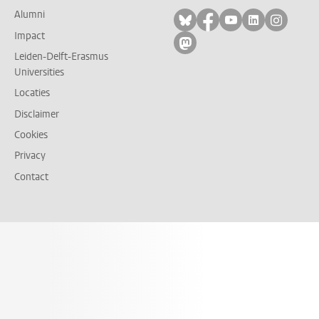
Alumni
Volg ons op bluesky
Volg ons op facebo
Volg ons op yo
Volg ons op
Volg on
Impact
Volg ons op mastodon
Leiden-Delft-Erasmus
Universities
Locaties
Disclaimer
Cookies
Privacy
Contact