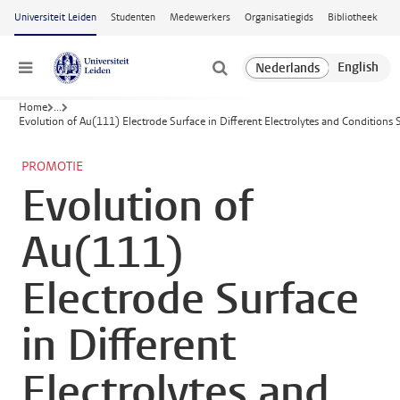
Ga naar hoofdinhoud
Universiteit Leiden
Studenten
Medewerkers
Organisatiegids
Bibliotheek
Menu
Home
...
Evolution of Au(111) Electrode Surface in Different Electrolytes and Conditio
PROMOTIE
Evolution of
Au(111)
Electrode Surface
in Different
Electrolytes and