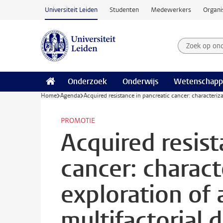
Ga naar hoofdinhoud
Universiteit Leiden
Studenten
Medewerkers
Organi
Zoek op on
Zoekterm
Onderzoek
Onderwijs
Wetenschapp
Home
Agenda
Acquired resistance in pancreatic cancer: characteriza
PROMOTIE
Acquired resist
cancer: charact
exploration of 
multifactorial 