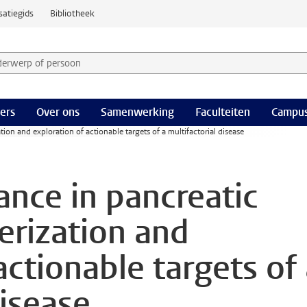
satiegids
Bibliotheek
derwerp of persoon en selecteer categorie
ers
Over ons
Samenwerking
Faculteiten
Campus
tion and exploration of actionable targets of a multifactorial disease
ance in pancreatic
erization and
actionable targets of
disease