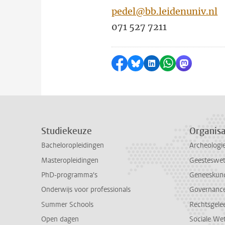
pedel@bb.leidenuniv.nl
071 527 7211
Delen op Facebook
Delen via Bluesky
Delen op LinkedI
Delen via Wh
Delen via
Studiekeuze
Organisa
Bacheloropleidingen
Archeologi
Masteropleidingen
Geesteswe
PhD-programma's
Geneeskun
Onderwijs voor professionals
Governance 
Summer Schools
Rechtsgele
Open dagen
Sociale We