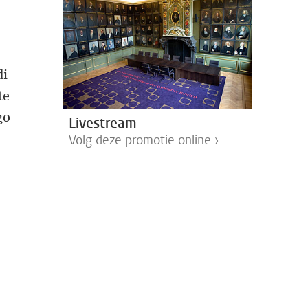
di
te
go
Livestream
Volg deze promotie online ›