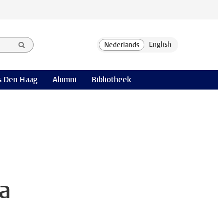
 Den Haag
Alumni
Bibliotheek
 a