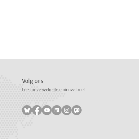
Volg ons
Lees onze wekelijkse nieuwsbrief
Volg ons op bluesky
Volg ons op facebook
Volg ons op youtube
Volg ons op linkedin
Volg ons op instagram
Volg ons op mastodon