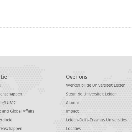
n
atsApp
 Mastodon
tie
Over ons
e
Werken bij de Universiteit Leiden
tenschappen
Steun de Universiteit Leiden
de/LUMC
Alumni
and Global Affairs
Impact
erdheid
Leiden-Delft-Erasmus Universities
tenschappen
Locaties