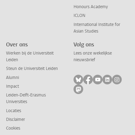
Honours Academy
ICLON
International Institute for
Asian Studies
Over ons
Volg ons
Werken bij de Universiteit
Lees onze wekelijkse
Leiden
nieuwsbrief
Steun de Universiteit Leiden
Alumni
Volg ons op bluesky
Volg ons op facebo
Volg ons op yo
Volg ons op
Volg on
Impact
Volg ons op mastodon
Leiden-Delft-Erasmus
Universities
Locaties
Disclaimer
Cookies