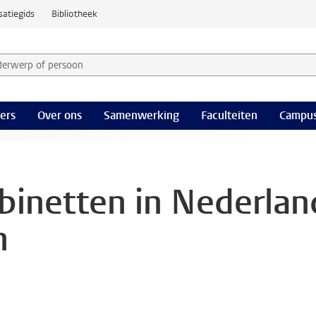
satiegids
Bibliotheek
derwerp of persoon en selecteer categorie
ers
Over ons
Samenwerking
Faculteiten
Campus
binetten in Nederlan
n