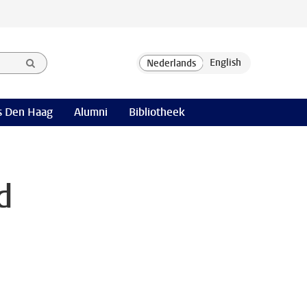
 Den Haag
Alumni
Bibliotheek
d