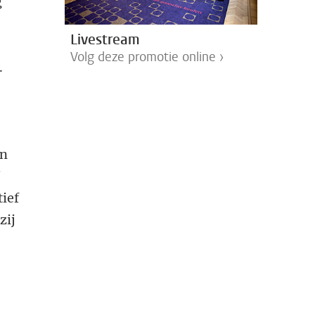
g
Livestream
Volg deze promotie online ›
.
en
j
tief
zij