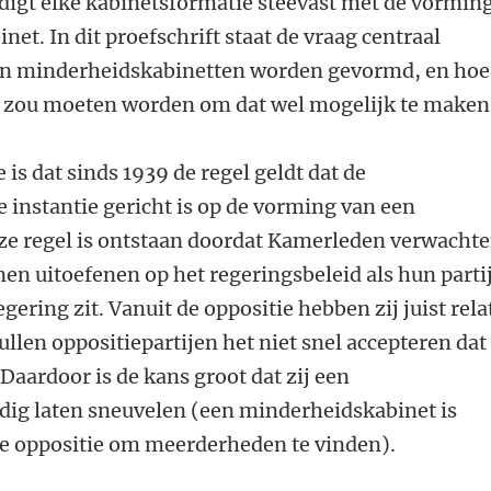
digt elke kabinetsformatie steevast met de vormin
et. In dit proefschrift staat de vraag centraal
n minderheidskabinetten worden gevormd, en hoe
t zou moeten worden om dat wel mogelijk te maken
 is dat sinds 1939 de regel geldt dat de
e instantie gericht is op de vorming van een
e regel is ontstaan doordat Kamerleden verwacht
nen uitoefenen op het regeringsbeleid als hun parti
gering zit. Vanuit de oppositie hebben zij juist rela
llen oppositiepartijen het niet snel accepteren dat 
. Daardoor is de kans groot dat zij een
ig laten sneuvelen (een minderheidskabinet is
e oppositie om meerderheden te vinden).