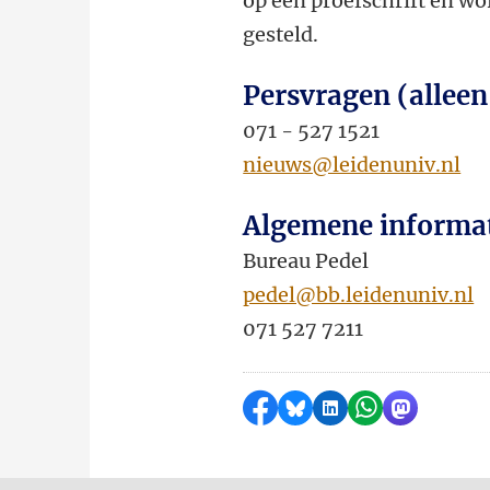
op een proefschrift en wor
gesteld.
Persvragen (alleen
071 - 527 1521
nieuws@leidenuniv.nl
Algemene informa
Bureau Pedel
pedel@bb.leidenuniv.nl
071 527 7211
Delen op Facebook
Delen via Bluesky
Delen op LinkedI
Delen via Wh
Delen via