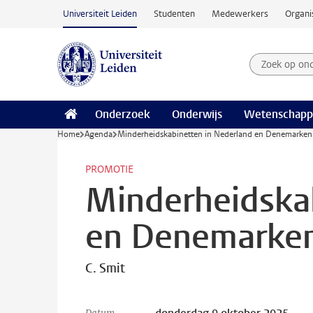
Ga naar hoofdinhoud
Universiteit Leiden
Studenten
Medewerkers
Organi
Zoek op on
Zoekterm
Onderzoek
Onderwijs
Wetenschapp
Home
Agenda
Minderheidskabinetten in Nederland en Denemarken
PROMOTIE
Minderheidska
en Denemarke
C. Smit