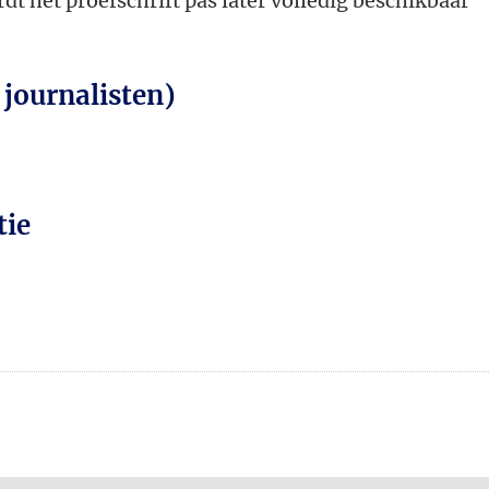
dt het proefschrift pas later volledig beschikbaar
 journalisten)
tie
n
atsApp
 Mastodon