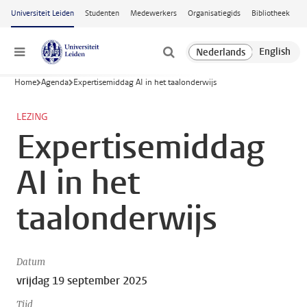
Ga naar hoofdinhoud
Universiteit Leiden
Studenten
Medewerkers
Organisatiegids
Bibliotheek
Menu
Home
Agenda
Expertisemiddag AI in het taalonderwijs
LEZING
Expertisemiddag
AI in het
taalonderwijs
Datum
vrijdag 19 september 2025
Tijd