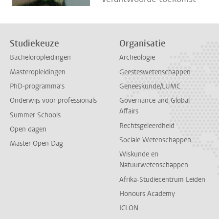
Studiekeuze
Organisatie
Bacheloropleidingen
Archeologie
Masteropleidingen
Geesteswetenschappen
PhD-programma's
Geneeskunde/LUMC
Onderwijs voor professionals
Governance and Global
Affairs
Summer Schools
Rechtsgeleerdheid
Open dagen
Sociale Wetenschappen
Master Open Dag
Wiskunde en
Natuurwetenschappen
Afrika-Studiecentrum Leiden
Honours Academy
ICLON