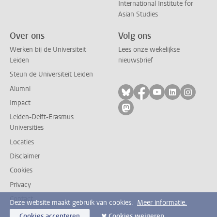
International Institute for
Asian Studies
Over ons
Volg ons
Werken bij de Universiteit
Lees onze wekelijkse
Leiden
nieuwsbrief
Steun de Universiteit Leiden
Alumni
Volg ons op bluesky
Volg ons op facebo
Volg ons op yo
Volg ons op
Volg on
Impact
Volg ons op mastodon
Leiden-Delft-Erasmus
Universities
Locaties
Disclaimer
Cookies
Privacy
Contact
Deze website maakt gebruik van cookies.
Meer informatie.
Cookies accepteren
Cookies weigeren