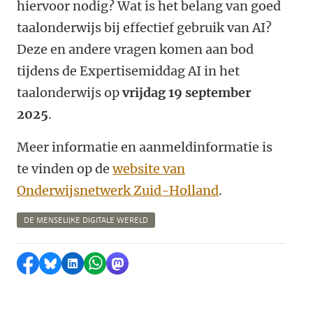
hiervoor nodig? Wat is het belang van goed
taalonderwijs bij effectief gebruik van AI?
Deze en andere vragen komen aan bod
tijdens de Expertisemiddag AI in het
taalonderwijs op
vrijdag 19 september
2025
.
Meer informatie en aanmeldinformatie is
te vinden op de
website van
Onderwijsnetwerk Zuid-Holland
.
DE MENSELIJKE DIGITALE WERELD
Delen op Facebook
Delen via Bluesky
Delen op LinkedIn
Delen via WhatsApp
Delen via Mastodon