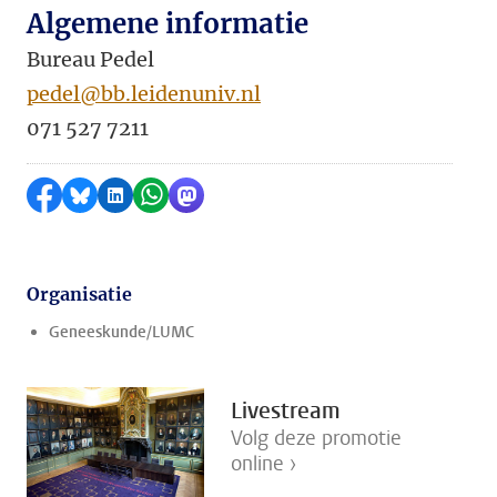
Algemene informatie
Bureau Pedel
pedel@bb.leidenuniv.nl
071 527 7211
Delen op Facebook
Delen via Bluesky
Delen op LinkedIn
Delen via WhatsApp
Delen via Mastodon
Organisatie
Geneeskunde/LUMC
Livestream
Volg deze promotie
online ›