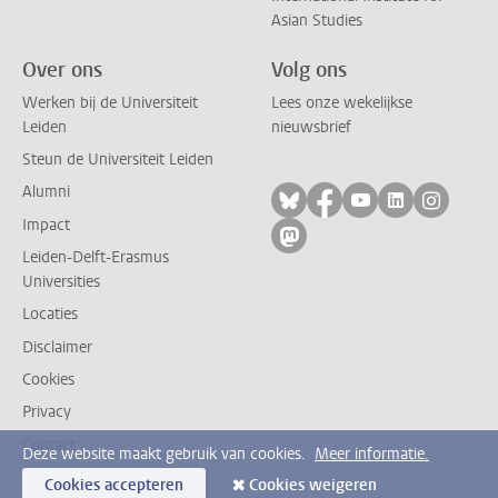
Asian Studies
Over ons
Volg ons
Werken bij de Universiteit
Lees onze wekelijkse
Leiden
nieuwsbrief
Steun de Universiteit Leiden
Alumni
Volg ons op bluesky
Volg ons op facebo
Volg ons op yo
Volg ons op
Volg on
Impact
Volg ons op mastodon
Leiden-Delft-Erasmus
Universities
Locaties
Disclaimer
Cookies
Privacy
Contact
Deze website maakt gebruik van cookies.
Meer informatie.
Cookies accepteren
Cookies weigeren