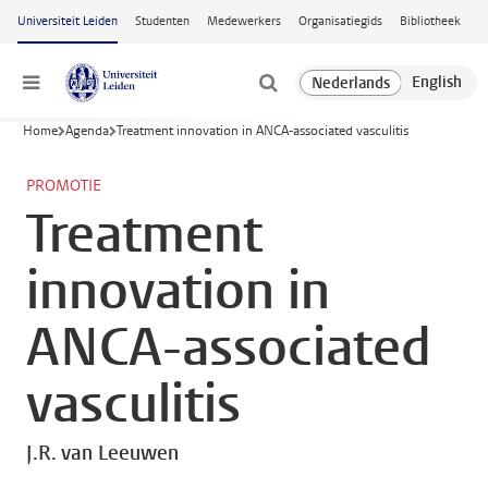
Ga naar hoofdinhoud
Universiteit Leiden
Studenten
Medewerkers
Organisatiegids
Bibliotheek
Menu
Home
Agenda
Treatment innovation in ANCA-associated vasculitis
PROMOTIE
Treatment
innovation in
ANCA-associated
vasculitis
J.R. van Leeuwen