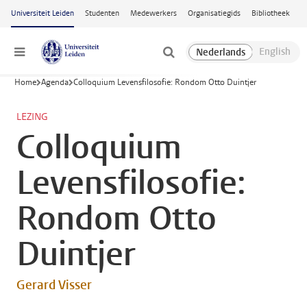
Ga naar hoofdinhoud
Universiteit Leiden
Studenten
Medewerkers
Organisatiegids
Bibliotheek
Menu
Home
Agenda
Colloquium Levensfilosofie: Rondom Otto Duintjer
LEZING
Colloquium
Levensfilosofie:
Rondom Otto
Duintjer
Gerard Visser