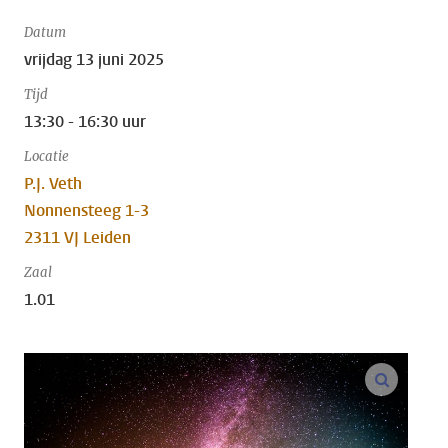
Datum
vrijdag 13 juni 2025
Tijd
13:30 - 16:30 uur
Locatie
P.J. Veth
Nonnensteeg 1-3
2311 VJ Leiden
Zaal
1.01
vergroo